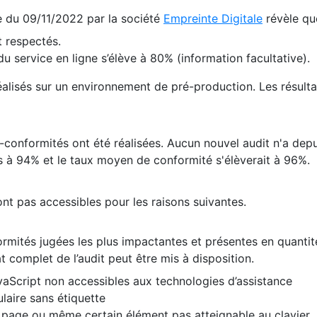
te du 09/11/2022 par la société
Empreinte Digitale
révèle qu
 respectés.
 service en ligne s’élève à 80% (information facultative).
 réalisés sur un environnement de pré-production. Les résulta
conformités ont été réalisées. Aucun nouvel audit n'a depui
 à 94% et le taux moyen de conformité s'élèverait à 96%.
nt pas accessibles pour les raisons suivantes.
formités jugées les plus impactantes et présentes en quanti
at complet de l’audit peut être mis à disposition.
vaScript non accessibles aux technologies d’assistance
laire sans étiquette
e page ou même certain élément pas atteignable au clavier