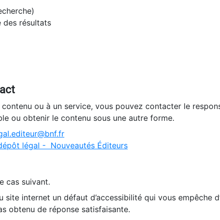
recherche)
e des résultats
tact
n contenu ou à un service, vous pouvez contacter le respons
ble ou obtenir le contenu sous une autre forme.
al.editeur@bnf.fr
dépôt légal - Nouveautés Éditeurs
e cas suivant.
 site internet un défaut d’accessibilité qui vous empêche 
as obtenu de réponse satisfaisante.