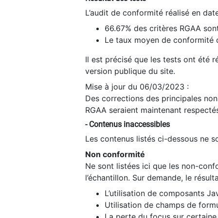
L’audit de conformité réalisé en da
66.67% des critères RGAA sont
Le taux moyen de conformité du
Il est précisé que les tests ont été
version publique du site.
Mise à jour du 06/03/2023 :
Des corrections des principales non-
RGAA seraient maintenant respectés
- Contenus inaccessibles
Les contenus listés ci-dessous ne so
Non conformité
Ne sont listées ici que les non-con
l’échantillon. Sur demande, le résult
L’utilisation de composants Ja
Utilisation de champs de formu
La perte du focus sur certain