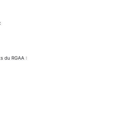
:
sts du RGAA :