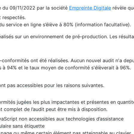
te du 09/11/2022 par la société
Empreinte Digitale
révèle qu
 respectés.
 service en ligne s’élève à 80% (information facultative).
 réalisés sur un environnement de pré-production. Les résulta
conformités ont été réalisées. Aucun nouvel audit n'a depui
 à 94% et le taux moyen de conformité s'élèverait à 96%.
nt pas accessibles pour les raisons suivantes.
formités jugées les plus impactantes et présentes en quanti
at complet de l’audit peut être mis à disposition.
vaScript non accessibles aux technologies d’assistance
laire sans étiquette
e page ou même certain élément pas atteignable au clavier