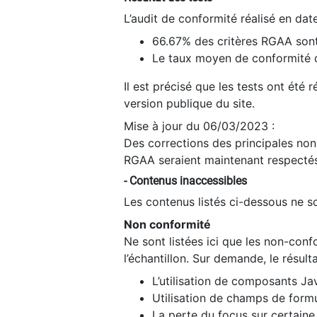
L’audit de conformité réalisé en da
66.67% des critères RGAA sont
Le taux moyen de conformité du
Il est précisé que les tests ont été
version publique du site.
Mise à jour du 06/03/2023 :
Des corrections des principales non-
RGAA seraient maintenant respectés
- Contenus inaccessibles
Les contenus listés ci-dessous ne so
Non conformité
Ne sont listées ici que les non-con
l’échantillon. Sur demande, le résult
L’utilisation de composants Ja
Utilisation de champs de formu
La perte du focus sur certain