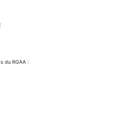
:
sts du RGAA :