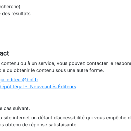
recherche)
e des résultats
tact
n contenu ou à un service, vous pouvez contacter le respons
ble ou obtenir le contenu sous une autre forme.
al.editeur@bnf.fr
dépôt légal - Nouveautés Éditeurs
e cas suivant.
 site internet un défaut d’accessibilité qui vous empêche 
as obtenu de réponse satisfaisante.