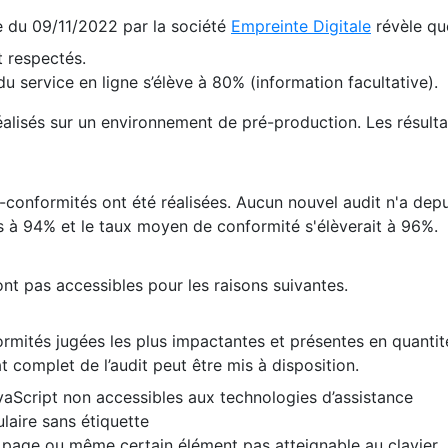
te du 09/11/2022 par la société
Empreinte Digitale
révèle qu
 respectés.
 service en ligne s’élève à 80% (information facultative).
 réalisés sur un environnement de pré-production. Les résulta
conformités ont été réalisées. Aucun nouvel audit n'a depui
 à 94% et le taux moyen de conformité s'élèverait à 96%.
nt pas accessibles pour les raisons suivantes.
formités jugées les plus impactantes et présentes en quanti
at complet de l’audit peut être mis à disposition.
vaScript non accessibles aux technologies d’assistance
laire sans étiquette
e page ou même certain élément pas atteignable au clavier