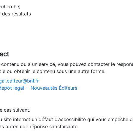
recherche)
e des résultats
tact
n contenu ou à un service, vous pouvez contacter le respons
ble ou obtenir le contenu sous une autre forme.
al.editeur@bnf.fr
dépôt légal - Nouveautés Éditeurs
e cas suivant.
 site internet un défaut d’accessibilité qui vous empêche 
as obtenu de réponse satisfaisante.