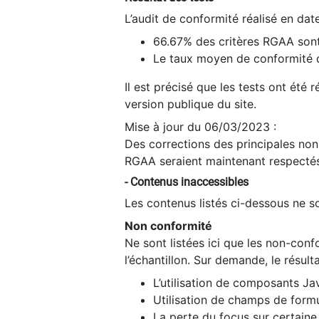
L’audit de conformité réalisé en da
66.67% des critères RGAA sont
Le taux moyen de conformité du
Il est précisé que les tests ont été
version publique du site.
Mise à jour du 06/03/2023 :
Des corrections des principales non-
RGAA seraient maintenant respectés
- Contenus inaccessibles
Les contenus listés ci-dessous ne so
Non conformité
Ne sont listées ici que les non-con
l’échantillon. Sur demande, le résult
L’utilisation de composants Ja
Utilisation de champs de formu
La perte du focus sur certain