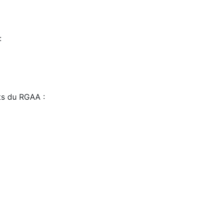
:
sts du RGAA :