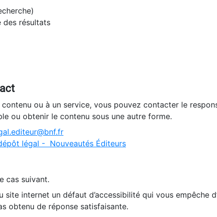
recherche)
e des résultats
tact
n contenu ou à un service, vous pouvez contacter le respons
ble ou obtenir le contenu sous une autre forme.
al.editeur@bnf.fr
dépôt légal - Nouveautés Éditeurs
e cas suivant.
 site internet un défaut d’accessibilité qui vous empêche 
as obtenu de réponse satisfaisante.