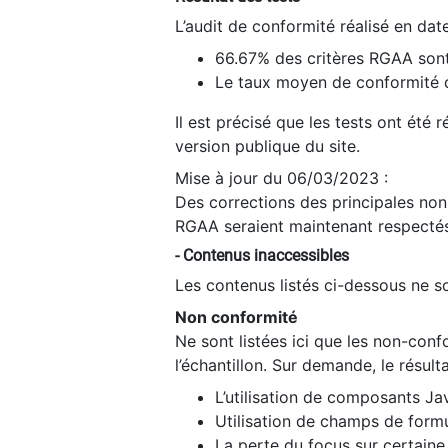
L’audit de conformité réalisé en da
66.67% des critères RGAA sont
Le taux moyen de conformité du
Il est précisé que les tests ont été
version publique du site.
Mise à jour du 06/03/2023 :
Des corrections des principales non-
RGAA seraient maintenant respectés
- Contenus inaccessibles
Les contenus listés ci-dessous ne so
Non conformité
Ne sont listées ici que les non-con
l’échantillon. Sur demande, le résult
L’utilisation de composants Ja
Utilisation de champs de formu
La perte du focus sur certain