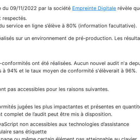
te du 09/11/2022 par la société
Empreinte Digitale
révèle qu
 respectés.
 service en ligne s’élève à 80% (information facultative).
 réalisés sur un environnement de pré-production. Les résulta
conformités ont été réalisées. Aucun nouvel audit n'a depui
 à 94% et le taux moyen de conformité s'élèverait à 96%.
nt pas accessibles pour les raisons suivantes.
formités jugées les plus impactantes et présentes en quanti
at complet de l’audit peut être mis à disposition.
vaScript non accessibles aux technologies d’assistance
laire sans étiquette
e page ou même certain élément pas atteignable au clavier