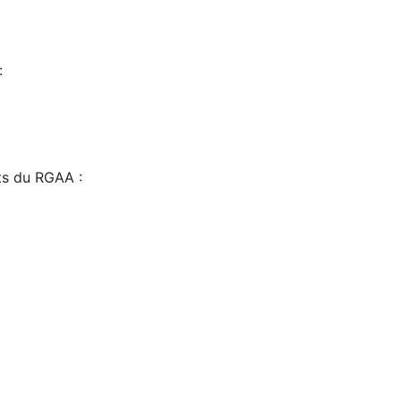
:
sts du RGAA :