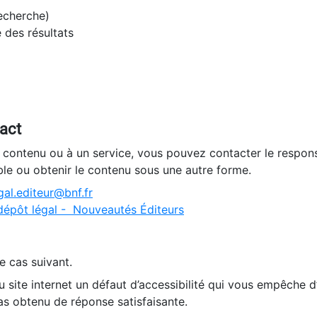
recherche)
e des résultats
tact
n contenu ou à un service, vous pouvez contacter le respons
ble ou obtenir le contenu sous une autre forme.
al.editeur@bnf.fr
dépôt légal - Nouveautés Éditeurs
e cas suivant.
 site internet un défaut d’accessibilité qui vous empêche 
as obtenu de réponse satisfaisante.