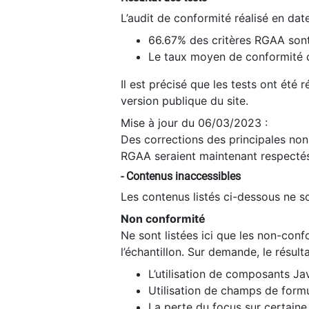
L’audit de conformité réalisé en da
66.67% des critères RGAA sont
Le taux moyen de conformité du
Il est précisé que les tests ont été
version publique du site.
Mise à jour du 06/03/2023 :
Des corrections des principales non-
RGAA seraient maintenant respectés
- Contenus inaccessibles
Les contenus listés ci-dessous ne so
Non conformité
Ne sont listées ici que les non-con
l’échantillon. Sur demande, le résult
L’utilisation de composants Ja
Utilisation de champs de formu
La perte du focus sur certain