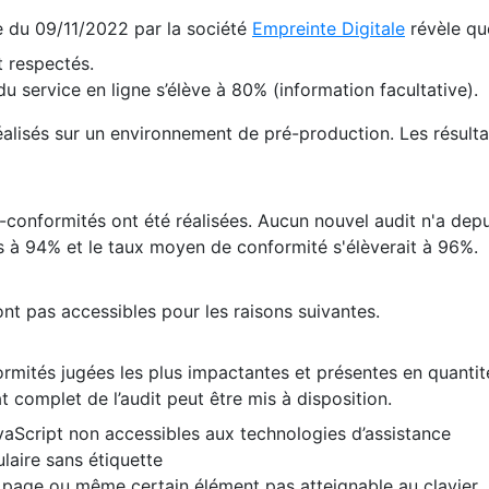
te du 09/11/2022 par la société
Empreinte Digitale
révèle qu
 respectés.
 service en ligne s’élève à 80% (information facultative).
 réalisés sur un environnement de pré-production. Les résulta
conformités ont été réalisées. Aucun nouvel audit n'a depui
 à 94% et le taux moyen de conformité s'élèverait à 96%.
nt pas accessibles pour les raisons suivantes.
formités jugées les plus impactantes et présentes en quanti
at complet de l’audit peut être mis à disposition.
vaScript non accessibles aux technologies d’assistance
laire sans étiquette
e page ou même certain élément pas atteignable au clavier