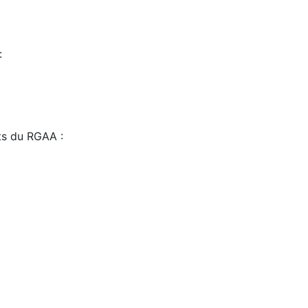
:
sts du RGAA :