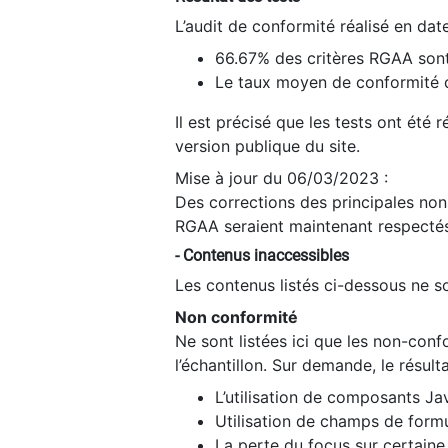
L’audit de conformité réalisé en da
66.67% des critères RGAA sont
Le taux moyen de conformité du
Il est précisé que les tests ont été
version publique du site.
Mise à jour du 06/03/2023 :
Des corrections des principales non-
RGAA seraient maintenant respectés
- Contenus inaccessibles
Les contenus listés ci-dessous ne so
Non conformité
Ne sont listées ici que les non-con
l’échantillon. Sur demande, le résult
L’utilisation de composants Ja
Utilisation de champs de formu
La perte du focus sur certain