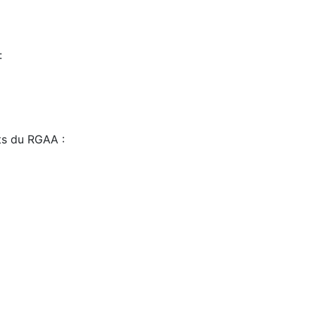
:
sts du RGAA :