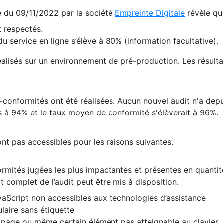
te du 09/11/2022 par la société
Empreinte Digitale
révèle qu
 respectés.
 service en ligne s’élève à 80% (information facultative).
 réalisés sur un environnement de pré-production. Les résulta
conformités ont été réalisées. Aucun nouvel audit n'a depui
 à 94% et le taux moyen de conformité s'élèverait à 96%.
nt pas accessibles pour les raisons suivantes.
formités jugées les plus impactantes et présentes en quanti
at complet de l’audit peut être mis à disposition.
vaScript non accessibles aux technologies d’assistance
laire sans étiquette
e page ou même certain élément pas atteignable au clavier