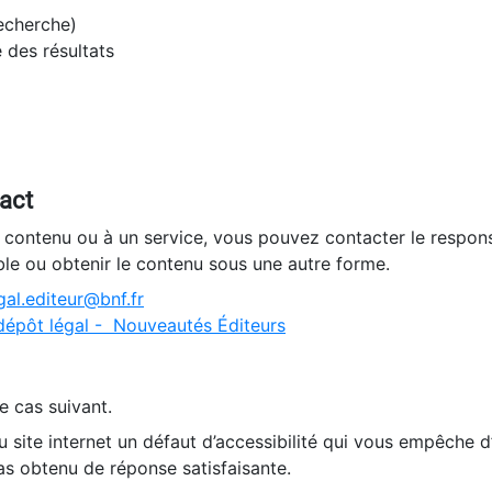
recherche)
e des résultats
tact
n contenu ou à un service, vous pouvez contacter le respons
ble ou obtenir le contenu sous une autre forme.
al.editeur@bnf.fr
dépôt légal - Nouveautés Éditeurs
e cas suivant.
 site internet un défaut d’accessibilité qui vous empêche 
as obtenu de réponse satisfaisante.