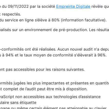
te du 09/11/2022 par la société
Empreinte Digitale
révèle qu
 respectés.
 service en ligne s’élève à 80% (information facultative).
 réalisés sur un environnement de pré-production. Les résulta
conformités ont été réalisées. Aucun nouvel audit n'a depui
 à 94% et le taux moyen de conformité s'élèverait à 96%.
nt pas accessibles pour les raisons suivantes.
formités jugées les plus impactantes et présentes en quanti
at complet de l’audit peut être mis à disposition.
vaScript non accessibles aux technologies d’assistance
laire sans étiquette
e page ou même certain élément pas atteignable au clavier