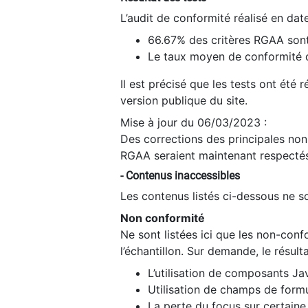
L’audit de conformité réalisé en da
66.67% des critères RGAA sont
Le taux moyen de conformité du
Il est précisé que les tests ont été
version publique du site.
Mise à jour du 06/03/2023 :
Des corrections des principales non-
RGAA seraient maintenant respectés
- Contenus inaccessibles
Les contenus listés ci-dessous ne so
Non conformité
Ne sont listées ici que les non-con
l’échantillon. Sur demande, le résult
L’utilisation de composants Ja
Utilisation de champs de formu
La perte du focus sur certain