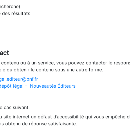
recherche)
e des résultats
tact
n contenu ou à un service, vous pouvez contacter le respons
ble ou obtenir le contenu sous une autre forme.
al.editeur@bnf.fr
dépôt légal - Nouveautés Éditeurs
e cas suivant.
 site internet un défaut d’accessibilité qui vous empêche 
as obtenu de réponse satisfaisante.