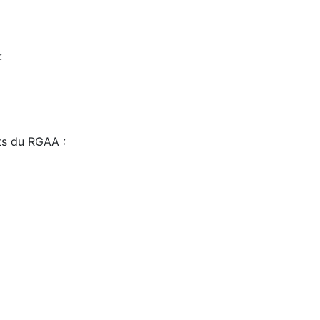
:
sts du RGAA :