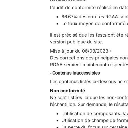
L’audit de conformité réalisé en da
66.67% des critères RGAA sont
Le taux moyen de conformité du
Il est précisé que les tests ont été
version publique du site.
Mise à jour du 06/03/2023 :
Des corrections des principales non-
RGAA seraient maintenant respectés
- Contenus inaccessibles
Les contenus listés ci-dessous ne so
Non conformité
Ne sont listées ici que les non-con
l’échantillon. Sur demande, le résult
L’utilisation de composants Ja
Utilisation de champs de formu
La perte du focus sur certain