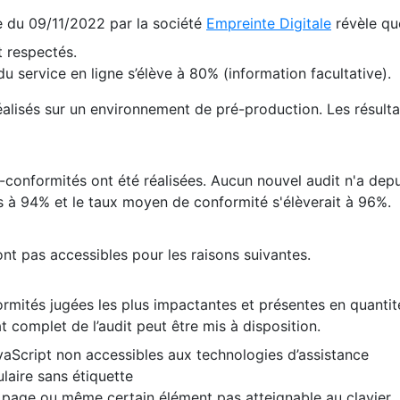
te du 09/11/2022 par la société
Empreinte Digitale
révèle qu
 respectés.
 service en ligne s’élève à 80% (information facultative).
 réalisés sur un environnement de pré-production. Les résulta
conformités ont été réalisées. Aucun nouvel audit n'a depui
 à 94% et le taux moyen de conformité s'élèverait à 96%.
nt pas accessibles pour les raisons suivantes.
formités jugées les plus impactantes et présentes en quanti
at complet de l’audit peut être mis à disposition.
vaScript non accessibles aux technologies d’assistance
laire sans étiquette
e page ou même certain élément pas atteignable au clavier