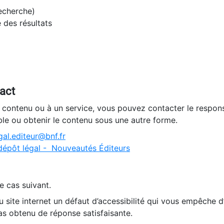
recherche)
e des résultats
tact
n contenu ou à un service, vous pouvez contacter le respons
ble ou obtenir le contenu sous une autre forme.
al.editeur@bnf.fr
dépôt légal - Nouveautés Éditeurs
e cas suivant.
 site internet un défaut d’accessibilité qui vous empêche 
as obtenu de réponse satisfaisante.