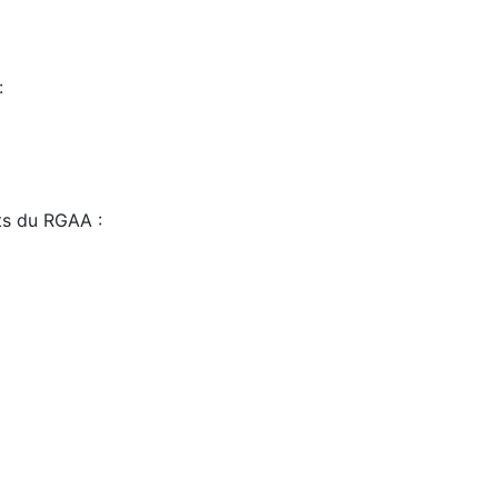
:
sts du RGAA :