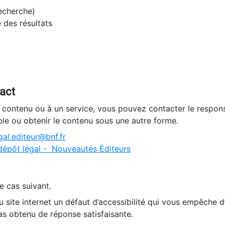
recherche)
e des résultats
tact
n contenu ou à un service, vous pouvez contacter le respons
ble ou obtenir le contenu sous une autre forme.
al.editeur@bnf.fr
dépôt légal - Nouveautés Éditeurs
e cas suivant.
 site internet un défaut d’accessibilité qui vous empêche 
as obtenu de réponse satisfaisante.