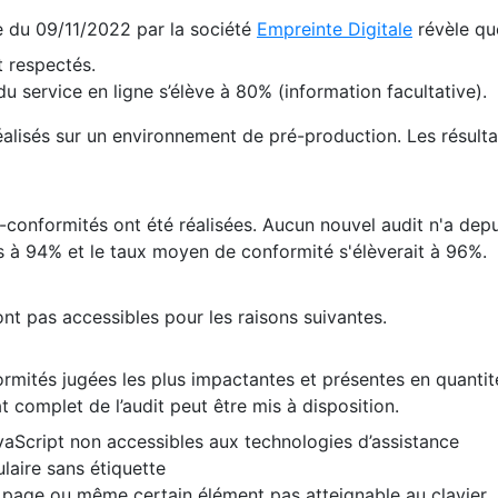
te du 09/11/2022 par la société
Empreinte Digitale
révèle qu
 respectés.
 service en ligne s’élève à 80% (information facultative).
 réalisés sur un environnement de pré-production. Les résulta
conformités ont été réalisées. Aucun nouvel audit n'a depui
 à 94% et le taux moyen de conformité s'élèverait à 96%.
nt pas accessibles pour les raisons suivantes.
formités jugées les plus impactantes et présentes en quanti
at complet de l’audit peut être mis à disposition.
vaScript non accessibles aux technologies d’assistance
laire sans étiquette
e page ou même certain élément pas atteignable au clavier