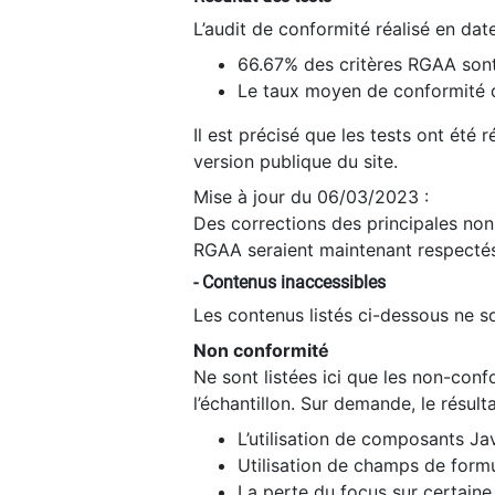
L’audit de conformité réalisé en da
66.67% des critères RGAA sont
Le taux moyen de conformité du
Il est précisé que les tests ont été
version publique du site.
Mise à jour du 06/03/2023 :
Des corrections des principales non-
RGAA seraient maintenant respectés
- Contenus inaccessibles
Les contenus listés ci-dessous ne so
Non conformité
Ne sont listées ici que les non-con
l’échantillon. Sur demande, le résult
L’utilisation de composants Ja
Utilisation de champs de formu
La perte du focus sur certain