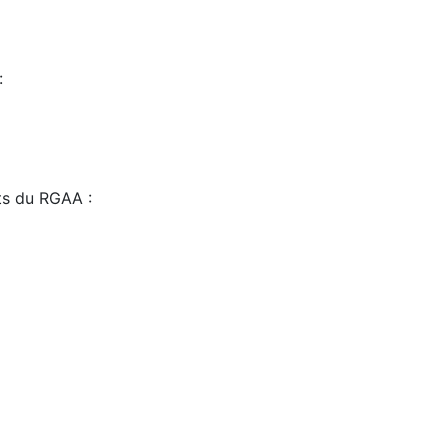
:
sts du RGAA :