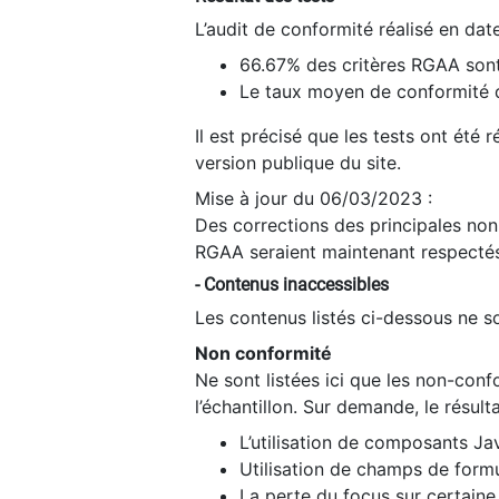
L’audit de conformité réalisé en da
66.67% des critères RGAA sont
Le taux moyen de conformité du
Il est précisé que les tests ont été
version publique du site.
Mise à jour du 06/03/2023 :
Des corrections des principales non-
RGAA seraient maintenant respectés
- Contenus inaccessibles
Les contenus listés ci-dessous ne so
Non conformité
Ne sont listées ici que les non-con
l’échantillon. Sur demande, le résult
L’utilisation de composants Ja
Utilisation de champs de formu
La perte du focus sur certain