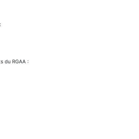
:
sts du RGAA :