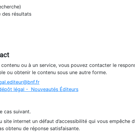
recherche)
e des résultats
tact
n contenu ou à un service, vous pouvez contacter le respons
ble ou obtenir le contenu sous une autre forme.
al.editeur@bnf.fr
dépôt légal - Nouveautés Éditeurs
e cas suivant.
 site internet un défaut d’accessibilité qui vous empêche 
as obtenu de réponse satisfaisante.