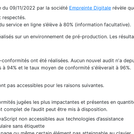
te du 09/11/2022 par la société
Empreinte Digitale
révèle qu
 respectés.
 service en ligne s’élève à 80% (information facultative).
 réalisés sur un environnement de pré-production. Les résulta
conformités ont été réalisées. Aucun nouvel audit n'a depui
 à 94% et le taux moyen de conformité s'élèverait à 96%.
nt pas accessibles pour les raisons suivantes.
formités jugées les plus impactantes et présentes en quanti
at complet de l’audit peut être mis à disposition.
vaScript non accessibles aux technologies d’assistance
laire sans étiquette
e page ou même certain élément pas atteignable au clavier