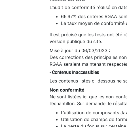
L’audit de conformité réalisé en da
66.67% des critères RGAA sont
Le taux moyen de conformité du
Il est précisé que les tests ont été
version publique du site.
Mise à jour du 06/03/2023 :
Des corrections des principales non-
RGAA seraient maintenant respectés
- Contenus inaccessibles
Les contenus listés ci-dessous ne so
Non conformité
Ne sont listées ici que les non-con
l’échantillon. Sur demande, le résult
L’utilisation de composants Ja
Utilisation de champs de formu
La perte du focus sur certain