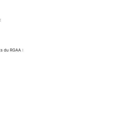
:
sts du RGAA :