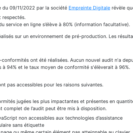
te du 09/11/2022 par la société
Empreinte Digitale
révèle qu
 respectés.
 service en ligne s’élève à 80% (information facultative).
 réalisés sur un environnement de pré-production. Les résulta
conformités ont été réalisées. Aucun nouvel audit n'a depui
 à 94% et le taux moyen de conformité s'élèverait à 96%.
nt pas accessibles pour les raisons suivantes.
formités jugées les plus impactantes et présentes en quanti
at complet de l’audit peut être mis à disposition.
vaScript non accessibles aux technologies d’assistance
laire sans étiquette
e page ou même certain élément pas atteignable au clavier