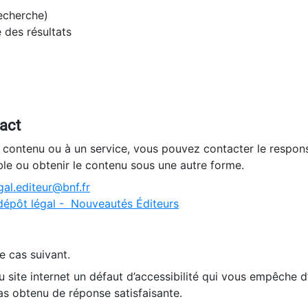
recherche)
e des résultats
tact
n contenu ou à un service, vous pouvez contacter le respons
ble ou obtenir le contenu sous une autre forme.
al.editeur@bnf.fr
dépôt légal - Nouveautés Éditeurs
e cas suivant.
 site internet un défaut d’accessibilité qui vous empêche 
as obtenu de réponse satisfaisante.