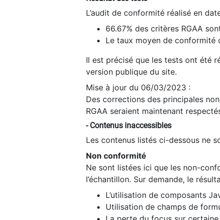
L’audit de conformité réalisé en da
66.67% des critères RGAA sont
Le taux moyen de conformité du
Il est précisé que les tests ont été
version publique du site.
Mise à jour du 06/03/2023 :
Des corrections des principales non-
RGAA seraient maintenant respectés
- Contenus inaccessibles
Les contenus listés ci-dessous ne so
Non conformité
Ne sont listées ici que les non-con
l’échantillon. Sur demande, le résult
L’utilisation de composants Ja
Utilisation de champs de formu
La perte du focus sur certain