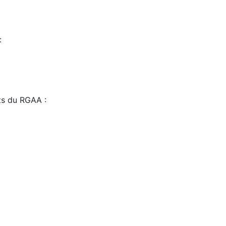
:
sts du RGAA :