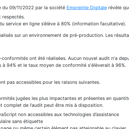
te du 09/11/2022 par la société
Empreinte Digitale
révèle qu
 respectés.
 service en ligne s’élève à 80% (information facultative).
 réalisés sur un environnement de pré-production. Les résulta
conformités ont été réalisées. Aucun nouvel audit n'a depui
 à 94% et le taux moyen de conformité s'élèverait à 96%.
nt pas accessibles pour les raisons suivantes.
formités jugées les plus impactantes et présentes en quanti
at complet de l’audit peut être mis à disposition.
vaScript non accessibles aux technologies d’assistance
laire sans étiquette
e page ou même certain élément pas atteignable au clavier