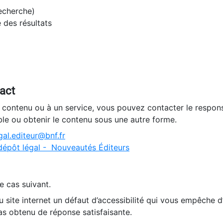
recherche)
e des résultats
tact
n contenu ou à un service, vous pouvez contacter le respons
ble ou obtenir le contenu sous une autre forme.
al.editeur@bnf.fr
dépôt légal - Nouveautés Éditeurs
e cas suivant.
 site internet un défaut d’accessibilité qui vous empêche 
as obtenu de réponse satisfaisante.