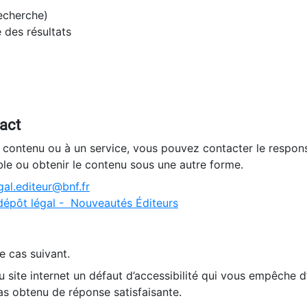
recherche)
e des résultats
tact
n contenu ou à un service, vous pouvez contacter le respons
ble ou obtenir le contenu sous une autre forme.
al.editeur@bnf.fr
dépôt légal - Nouveautés Éditeurs
e cas suivant.
 site internet un défaut d’accessibilité qui vous empêche 
as obtenu de réponse satisfaisante.