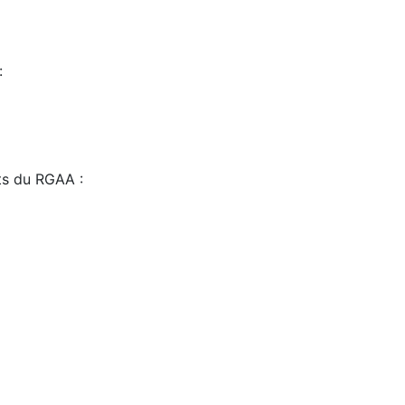
:
sts du RGAA :