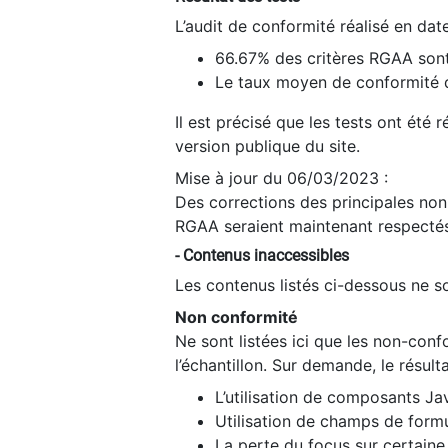
L’audit de conformité réalisé en da
66.67% des critères RGAA sont
Le taux moyen de conformité du
Il est précisé que les tests ont été
version publique du site.
Mise à jour du 06/03/2023 :
Des corrections des principales non-
RGAA seraient maintenant respectés
- Contenus inaccessibles
Les contenus listés ci-dessous ne so
Non conformité
Ne sont listées ici que les non-con
l’échantillon. Sur demande, le résult
L’utilisation de composants Ja
Utilisation de champs de formu
La perte du focus sur certain