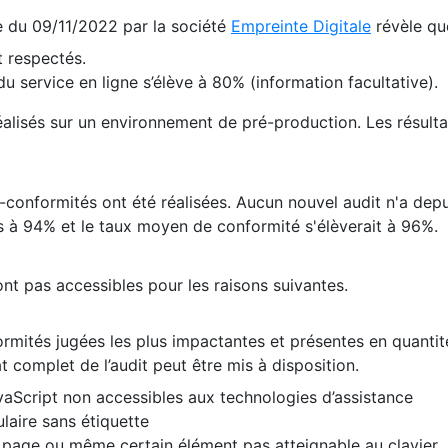
te du 09/11/2022 par la société
Empreinte Digitale
révèle qu
 respectés.
 service en ligne s’élève à 80% (information facultative).
 réalisés sur un environnement de pré-production. Les résulta
conformités ont été réalisées. Aucun nouvel audit n'a depui
 à 94% et le taux moyen de conformité s'élèverait à 96%.
nt pas accessibles pour les raisons suivantes.
formités jugées les plus impactantes et présentes en quanti
at complet de l’audit peut être mis à disposition.
vaScript non accessibles aux technologies d’assistance
laire sans étiquette
e page ou même certain élément pas atteignable au clavier