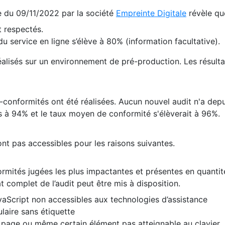
te du 09/11/2022 par la société
Empreinte Digitale
révèle qu
 respectés.
 service en ligne s’élève à 80% (information facultative).
 réalisés sur un environnement de pré-production. Les résulta
conformités ont été réalisées. Aucun nouvel audit n'a depui
 à 94% et le taux moyen de conformité s'élèverait à 96%.
nt pas accessibles pour les raisons suivantes.
formités jugées les plus impactantes et présentes en quanti
at complet de l’audit peut être mis à disposition.
vaScript non accessibles aux technologies d’assistance
laire sans étiquette
e page ou même certain élément pas atteignable au clavier