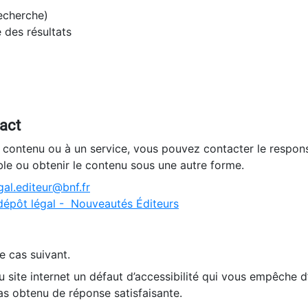
recherche)
e des résultats
tact
n contenu ou à un service, vous pouvez contacter le respons
ble ou obtenir le contenu sous une autre forme.
al.editeur@bnf.fr
dépôt légal - Nouveautés Éditeurs
e cas suivant.
 site internet un défaut d’accessibilité qui vous empêche 
as obtenu de réponse satisfaisante.