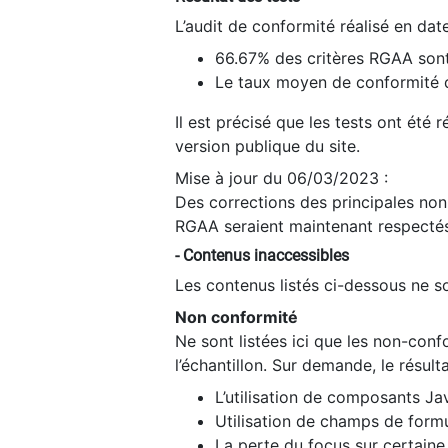
L’audit de conformité réalisé en da
66.67% des critères RGAA sont
Le taux moyen de conformité du
Il est précisé que les tests ont été
version publique du site.
Mise à jour du 06/03/2023 :
Des corrections des principales non-
RGAA seraient maintenant respectés
- Contenus inaccessibles
Les contenus listés ci-dessous ne so
Non conformité
Ne sont listées ici que les non-con
l’échantillon. Sur demande, le résult
L’utilisation de composants Ja
Utilisation de champs de formu
La perte du focus sur certain