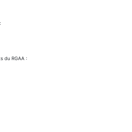
:
sts du RGAA :