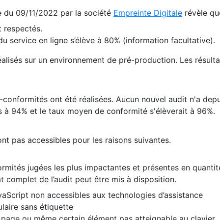
te du 09/11/2022 par la société
Empreinte Digitale
révèle qu
 respectés.
 service en ligne s’élève à 80% (information facultative).
 réalisés sur un environnement de pré-production. Les résulta
conformités ont été réalisées. Aucun nouvel audit n'a depui
 à 94% et le taux moyen de conformité s'élèverait à 96%.
nt pas accessibles pour les raisons suivantes.
formités jugées les plus impactantes et présentes en quanti
at complet de l’audit peut être mis à disposition.
vaScript non accessibles aux technologies d’assistance
laire sans étiquette
e page ou même certain élément pas atteignable au clavier