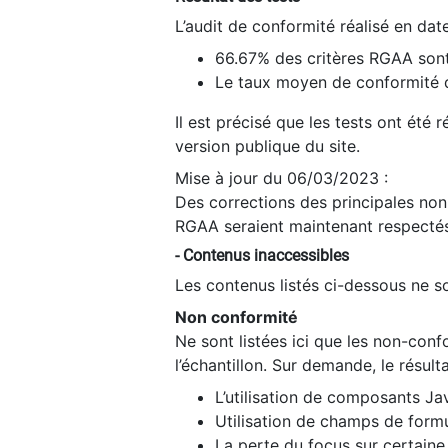
L’audit de conformité réalisé en da
66.67% des critères RGAA sont
Le taux moyen de conformité du
Il est précisé que les tests ont été
version publique du site.
Mise à jour du 06/03/2023 :
Des corrections des principales non-
RGAA seraient maintenant respectés
- Contenus inaccessibles
Les contenus listés ci-dessous ne so
Non conformité
Ne sont listées ici que les non-con
l’échantillon. Sur demande, le résult
L’utilisation de composants Ja
Utilisation de champs de formu
La perte du focus sur certain