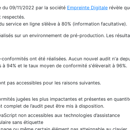
te du 09/11/2022 par la société
Empreinte Digitale
révèle qu
 respectés.
 service en ligne s’élève à 80% (information facultative).
 réalisés sur un environnement de pré-production. Les résulta
conformités ont été réalisées. Aucun nouvel audit n'a depui
 à 94% et le taux moyen de conformité s'élèverait à 96%.
nt pas accessibles pour les raisons suivantes.
formités jugées les plus impactantes et présentes en quanti
at complet de l’audit peut être mis à disposition.
vaScript non accessibles aux technologies d’assistance
laire sans étiquette
e page ou même certain élément pas atteignable au clavier