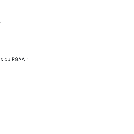
:
sts du RGAA :