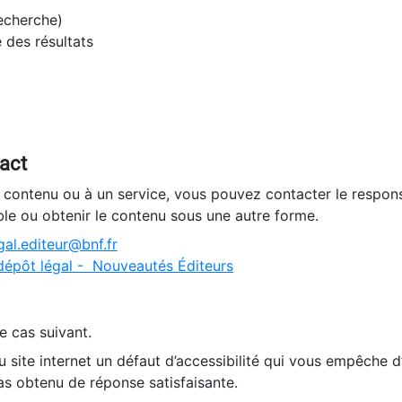
recherche)
e des résultats
tact
n contenu ou à un service, vous pouvez contacter le respons
ble ou obtenir le contenu sous une autre forme.
al.editeur@bnf.fr
dépôt légal - Nouveautés Éditeurs
e cas suivant.
 site internet un défaut d’accessibilité qui vous empêche 
as obtenu de réponse satisfaisante.