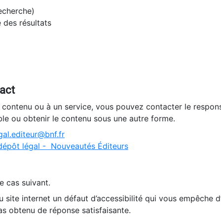
recherche)
e des résultats
tact
n contenu ou à un service, vous pouvez contacter le respons
ble ou obtenir le contenu sous une autre forme.
al.editeur@bnf.fr
dépôt légal - Nouveautés Éditeurs
e cas suivant.
 site internet un défaut d’accessibilité qui vous empêche 
as obtenu de réponse satisfaisante.