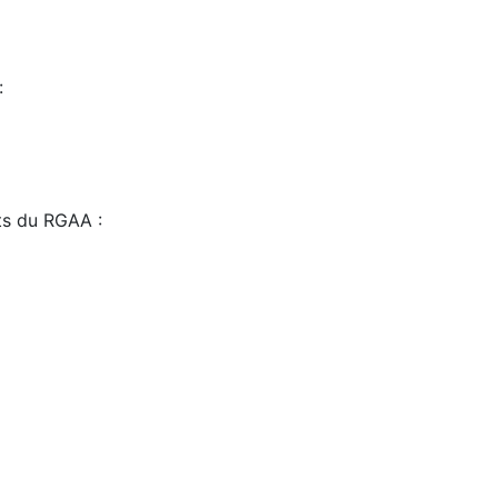
:
sts du RGAA :