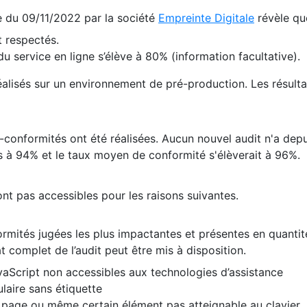
te du 09/11/2022 par la société
Empreinte Digitale
révèle qu
 respectés.
 service en ligne s’élève à 80% (information facultative).
 réalisés sur un environnement de pré-production. Les résulta
conformités ont été réalisées. Aucun nouvel audit n'a depui
 à 94% et le taux moyen de conformité s'élèverait à 96%.
nt pas accessibles pour les raisons suivantes.
formités jugées les plus impactantes et présentes en quanti
at complet de l’audit peut être mis à disposition.
vaScript non accessibles aux technologies d’assistance
laire sans étiquette
e page ou même certain élément pas atteignable au clavier