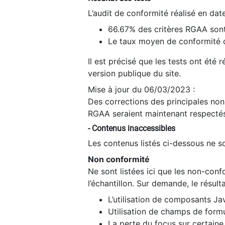
L’audit de conformité réalisé en da
66.67% des critères RGAA sont
Le taux moyen de conformité du
Il est précisé que les tests ont été
version publique du site.
Mise à jour du 06/03/2023 :
Des corrections des principales non-
RGAA seraient maintenant respectés
- Contenus inaccessibles
Les contenus listés ci-dessous ne so
Non conformité
Ne sont listées ici que les non-con
l’échantillon. Sur demande, le résult
L’utilisation de composants Ja
Utilisation de champs de formu
La perte du focus sur certain