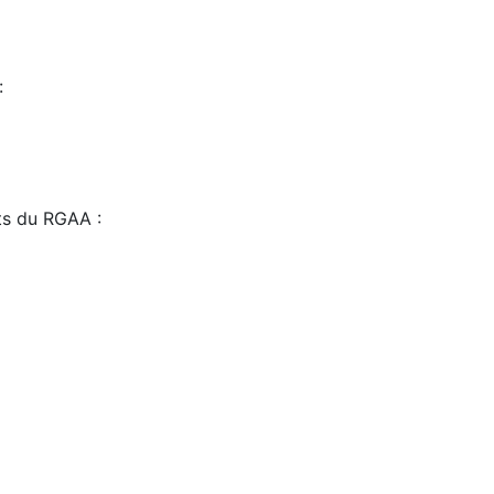
:
sts du RGAA :