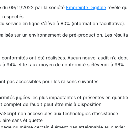
te du 09/11/2022 par la société
Empreinte Digitale
révèle qu
 respectés.
 service en ligne s’élève à 80% (information facultative).
 réalisés sur un environnement de pré-production. Les résulta
conformités ont été réalisées. Aucun nouvel audit n'a depui
 à 94% et le taux moyen de conformité s'élèverait à 96%.
nt pas accessibles pour les raisons suivantes.
formités jugées les plus impactantes et présentes en quanti
at complet de l’audit peut être mis à disposition.
vaScript non accessibles aux technologies d’assistance
laire sans étiquette
e page ou même certain élément pas atteignable au clavier