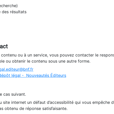
recherche)
e des résultats
tact
n contenu ou à un service, vous pouvez contacter le respons
ble ou obtenir le contenu sous une autre forme.
al.editeur@bnf.fr
dépôt légal - Nouveautés Éditeurs
e cas suivant.
 site internet un défaut d’accessibilité qui vous empêche 
as obtenu de réponse satisfaisante.