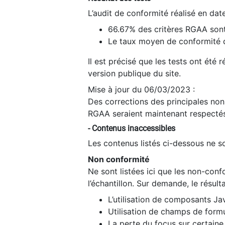
L’audit de conformité réalisé en da
66.67% des critères RGAA sont
Le taux moyen de conformité du
Il est précisé que les tests ont été
version publique du site.
Mise à jour du 06/03/2023 :
Des corrections des principales non-
RGAA seraient maintenant respectés
- Contenus inaccessibles
Les contenus listés ci-dessous ne so
Non conformité
Ne sont listées ici que les non-con
l’échantillon. Sur demande, le résult
L’utilisation de composants Ja
Utilisation de champs de formu
La perte du focus sur certain