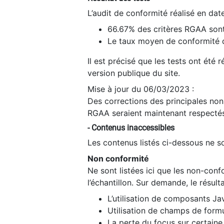
L’audit de conformité réalisé en da
66.67% des critères RGAA sont
Le taux moyen de conformité du
Il est précisé que les tests ont été
version publique du site.
Mise à jour du 06/03/2023 :
Des corrections des principales non-
RGAA seraient maintenant respectés
- Contenus inaccessibles
Les contenus listés ci-dessous ne so
Non conformité
Ne sont listées ici que les non-con
l’échantillon. Sur demande, le résult
L’utilisation de composants Ja
Utilisation de champs de formu
La perte du focus sur certain