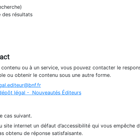
recherche)
e des résultats
tact
n contenu ou à un service, vous pouvez contacter le respons
ble ou obtenir le contenu sous une autre forme.
al.editeur@bnf.fr
dépôt légal - Nouveautés Éditeurs
e cas suivant.
 site internet un défaut d’accessibilité qui vous empêche 
as obtenu de réponse satisfaisante.