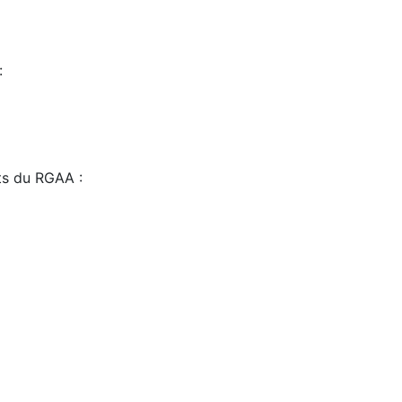
:
sts du RGAA :