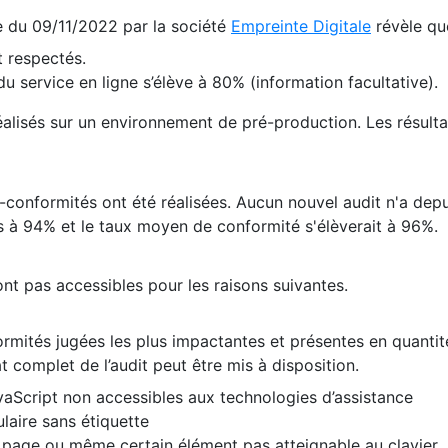
te du 09/11/2022 par la société
Empreinte Digitale
révèle qu
 respectés.
 service en ligne s’élève à 80% (information facultative).
 réalisés sur un environnement de pré-production. Les résulta
conformités ont été réalisées. Aucun nouvel audit n'a depui
 à 94% et le taux moyen de conformité s'élèverait à 96%.
nt pas accessibles pour les raisons suivantes.
formités jugées les plus impactantes et présentes en quanti
at complet de l’audit peut être mis à disposition.
vaScript non accessibles aux technologies d’assistance
laire sans étiquette
e page ou même certain élément pas atteignable au clavier