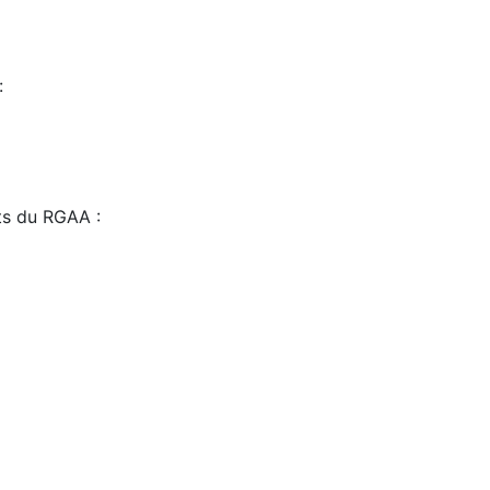
:
sts du RGAA :