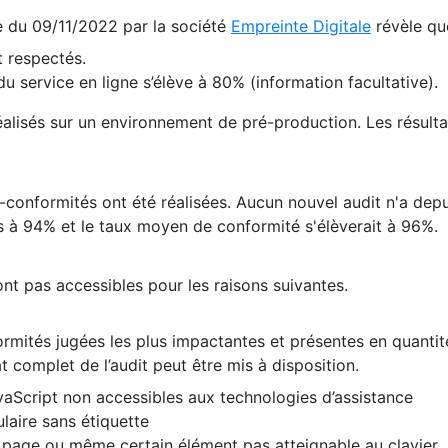
te du 09/11/2022 par la société
Empreinte Digitale
révèle qu
 respectés.
 service en ligne s’élève à 80% (information facultative).
 réalisés sur un environnement de pré-production. Les résulta
conformités ont été réalisées. Aucun nouvel audit n'a depui
 à 94% et le taux moyen de conformité s'élèverait à 96%.
nt pas accessibles pour les raisons suivantes.
formités jugées les plus impactantes et présentes en quanti
at complet de l’audit peut être mis à disposition.
vaScript non accessibles aux technologies d’assistance
laire sans étiquette
e page ou même certain élément pas atteignable au clavier