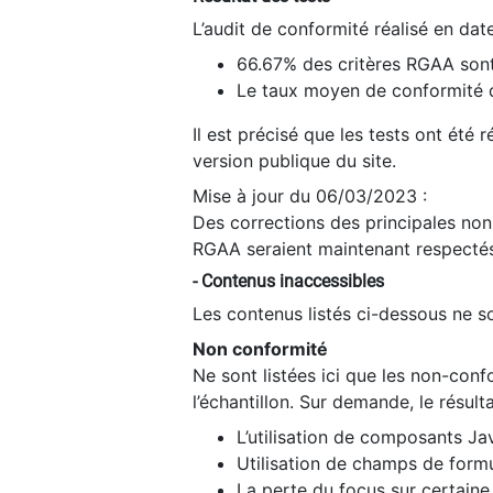
L’audit de conformité réalisé en da
66.67% des critères RGAA sont
Le taux moyen de conformité du
Il est précisé que les tests ont été
version publique du site.
Mise à jour du 06/03/2023 :
Des corrections des principales non-
RGAA seraient maintenant respectés
- Contenus inaccessibles
Les contenus listés ci-dessous ne so
Non conformité
Ne sont listées ici que les non-con
l’échantillon. Sur demande, le résult
L’utilisation de composants Ja
Utilisation de champs de formu
La perte du focus sur certain