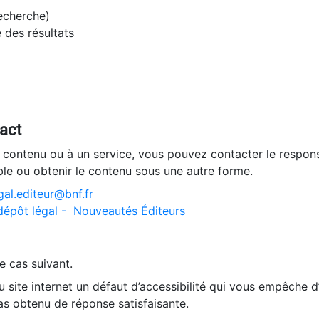
recherche)
e des résultats
tact
n contenu ou à un service, vous pouvez contacter le respons
ble ou obtenir le contenu sous une autre forme.
al.editeur@bnf.fr
dépôt légal - Nouveautés Éditeurs
e cas suivant.
 site internet un défaut d’accessibilité qui vous empêche 
as obtenu de réponse satisfaisante.