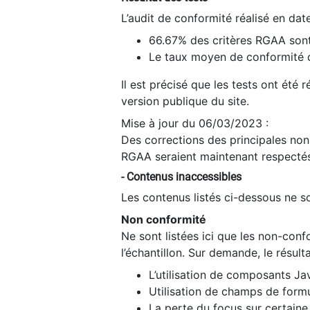
L’audit de conformité réalisé en da
66.67% des critères RGAA sont
Le taux moyen de conformité du
Il est précisé que les tests ont été
version publique du site.
Mise à jour du 06/03/2023 :
Des corrections des principales non-
RGAA seraient maintenant respectés
- Contenus inaccessibles
Les contenus listés ci-dessous ne so
Non conformité
Ne sont listées ici que les non-con
l’échantillon. Sur demande, le résult
L’utilisation de composants Ja
Utilisation de champs de formu
La perte du focus sur certain