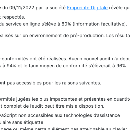
te du 09/11/2022 par la société
Empreinte Digitale
révèle qu
 respectés.
 service en ligne s’élève à 80% (information facultative).
 réalisés sur un environnement de pré-production. Les résulta
conformités ont été réalisées. Aucun nouvel audit n'a depui
 à 94% et le taux moyen de conformité s'élèverait à 96%.
nt pas accessibles pour les raisons suivantes.
formités jugées les plus impactantes et présentes en quanti
at complet de l’audit peut être mis à disposition.
vaScript non accessibles aux technologies d’assistance
laire sans étiquette
e page ou même certain élément pas atteignable au clavier