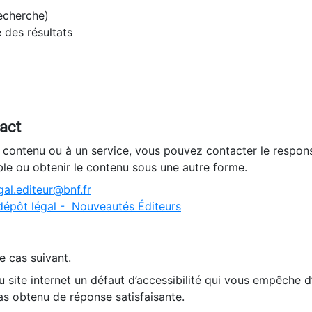
recherche)
e des résultats
tact
n contenu ou à un service, vous pouvez contacter le respons
ble ou obtenir le contenu sous une autre forme.
al.editeur@bnf.fr
dépôt légal - Nouveautés Éditeurs
e cas suivant.
 site internet un défaut d’accessibilité qui vous empêche 
as obtenu de réponse satisfaisante.