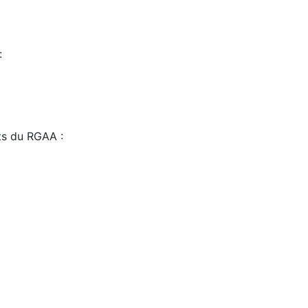
:
sts du RGAA :