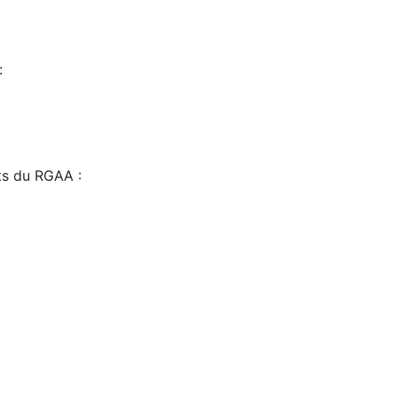
:
sts du RGAA :