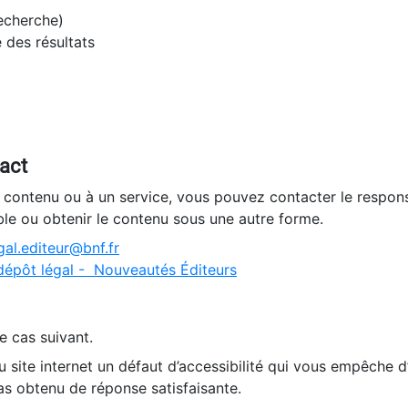
recherche)
e des résultats
tact
n contenu ou à un service, vous pouvez contacter le respons
ble ou obtenir le contenu sous une autre forme.
al.editeur@bnf.fr
dépôt légal - Nouveautés Éditeurs
e cas suivant.
 site internet un défaut d’accessibilité qui vous empêche 
as obtenu de réponse satisfaisante.