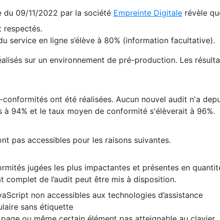
te du 09/11/2022 par la société
Empreinte Digitale
révèle qu
 respectés.
 service en ligne s’élève à 80% (information facultative).
 réalisés sur un environnement de pré-production. Les résulta
conformités ont été réalisées. Aucun nouvel audit n'a depui
 à 94% et le taux moyen de conformité s'élèverait à 96%.
nt pas accessibles pour les raisons suivantes.
formités jugées les plus impactantes et présentes en quanti
at complet de l’audit peut être mis à disposition.
vaScript non accessibles aux technologies d’assistance
laire sans étiquette
e page ou même certain élément pas atteignable au clavier