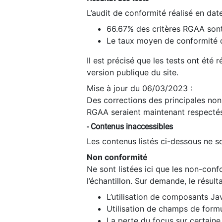
L’audit de conformité réalisé en da
66.67% des critères RGAA sont
Le taux moyen de conformité du
Il est précisé que les tests ont été
version publique du site.
Mise à jour du 06/03/2023 :
Des corrections des principales non-
RGAA seraient maintenant respectés
- Contenus inaccessibles
Les contenus listés ci-dessous ne so
Non conformité
Ne sont listées ici que les non-con
l’échantillon. Sur demande, le résult
L’utilisation de composants Ja
Utilisation de champs de formu
La perte du focus sur certain