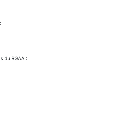
:
sts du RGAA :