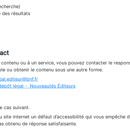
recherche)
e des résultats
tact
n contenu ou à un service, vous pouvez contacter le respons
ble ou obtenir le contenu sous une autre forme.
al.editeur@bnf.fr
dépôt légal - Nouveautés Éditeurs
e cas suivant.
 site internet un défaut d’accessibilité qui vous empêche 
as obtenu de réponse satisfaisante.