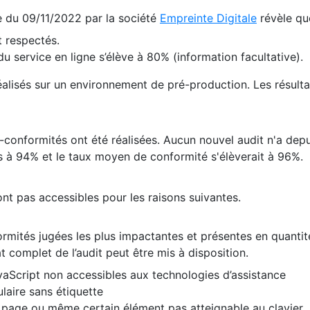
te du 09/11/2022 par la société
Empreinte Digitale
révèle qu
 respectés.
 service en ligne s’élève à 80% (information facultative).
 réalisés sur un environnement de pré-production. Les résulta
conformités ont été réalisées. Aucun nouvel audit n'a depui
 à 94% et le taux moyen de conformité s'élèverait à 96%.
nt pas accessibles pour les raisons suivantes.
formités jugées les plus impactantes et présentes en quanti
at complet de l’audit peut être mis à disposition.
vaScript non accessibles aux technologies d’assistance
laire sans étiquette
e page ou même certain élément pas atteignable au clavier