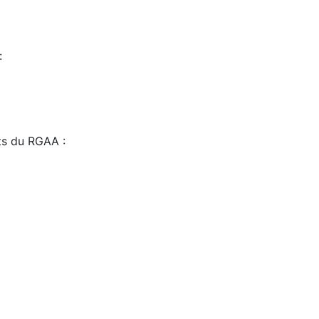
:
sts du RGAA :