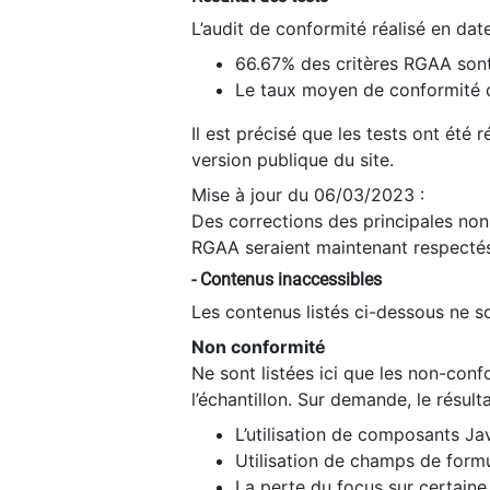
L’audit de conformité réalisé en da
66.67% des critères RGAA sont
Le taux moyen de conformité du
Il est précisé que les tests ont été
version publique du site.
Mise à jour du 06/03/2023 :
Des corrections des principales non-
RGAA seraient maintenant respectés
- Contenus inaccessibles
Les contenus listés ci-dessous ne so
Non conformité
Ne sont listées ici que les non-con
l’échantillon. Sur demande, le résult
L’utilisation de composants Ja
Utilisation de champs de formu
La perte du focus sur certain