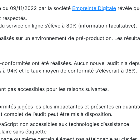
te du 09/11/2022 par la société
Empreinte Digitale
révèle qu
 respectés.
 service en ligne s’élève à 80% (information facultative).
 réalisés sur un environnement de pré-production. Les résulta
conformités ont été réalisées. Aucun nouvel audit n'a depui
 à 94% et le taux moyen de conformité s'élèverait à 96%.
nt pas accessibles pour les raisons suivantes.
formités jugées les plus impactantes et présentes en quanti
at complet de l’audit peut être mis à disposition.
vaScript non accessibles aux technologies d’assistance
laire sans étiquette
e page ou même certain élément pas atteignable au clavier