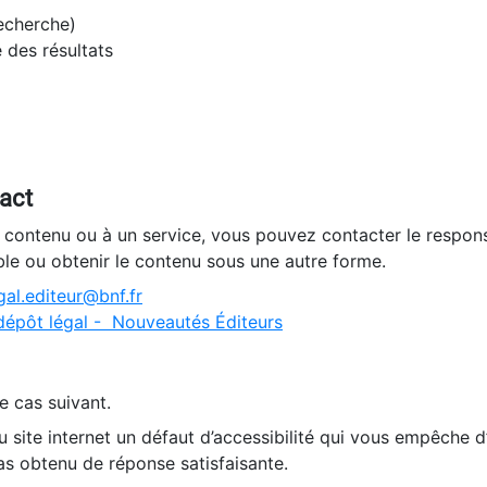
recherche)
e des résultats
tact
n contenu ou à un service, vous pouvez contacter le respons
ble ou obtenir le contenu sous une autre forme.
al.editeur@bnf.fr
dépôt légal - Nouveautés Éditeurs
e cas suivant.
 site internet un défaut d’accessibilité qui vous empêche 
as obtenu de réponse satisfaisante.