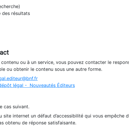
recherche)
e des résultats
tact
n contenu ou à un service, vous pouvez contacter le respons
ble ou obtenir le contenu sous une autre forme.
al.editeur@bnf.fr
dépôt légal - Nouveautés Éditeurs
e cas suivant.
 site internet un défaut d’accessibilité qui vous empêche 
as obtenu de réponse satisfaisante.