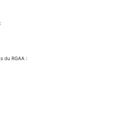
:
sts du RGAA :