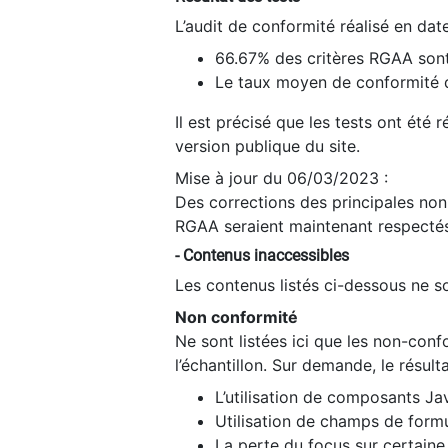
L’audit de conformité réalisé en da
66.67% des critères RGAA sont
Le taux moyen de conformité du
Il est précisé que les tests ont été
version publique du site.
Mise à jour du 06/03/2023 :
Des corrections des principales non-
RGAA seraient maintenant respectés
- Contenus inaccessibles
Les contenus listés ci-dessous ne so
Non conformité
Ne sont listées ici que les non-con
l’échantillon. Sur demande, le résult
L’utilisation de composants Ja
Utilisation de champs de formu
La perte du focus sur certain