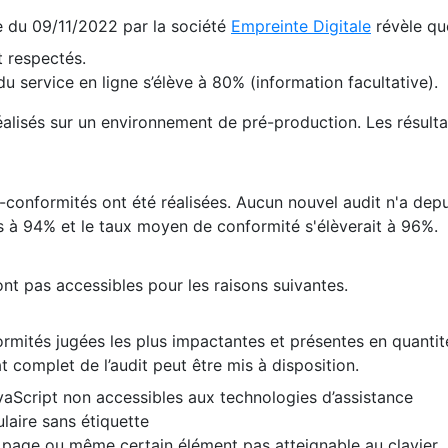
te du 09/11/2022 par la société
Empreinte Digitale
révèle qu
 respectés.
 service en ligne s’élève à 80% (information facultative).
 réalisés sur un environnement de pré-production. Les résulta
conformités ont été réalisées. Aucun nouvel audit n'a depui
 à 94% et le taux moyen de conformité s'élèverait à 96%.
nt pas accessibles pour les raisons suivantes.
formités jugées les plus impactantes et présentes en quanti
at complet de l’audit peut être mis à disposition.
vaScript non accessibles aux technologies d’assistance
laire sans étiquette
e page ou même certain élément pas atteignable au clavier