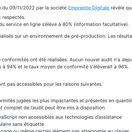
te du 09/11/2022 par la société
Empreinte Digitale
révèle qu
 respectés.
 service en ligne s’élève à 80% (information facultative).
 réalisés sur un environnement de pré-production. Les résulta
conformités ont été réalisées. Aucun nouvel audit n'a depui
 à 94% et le taux moyen de conformité s'élèverait à 96%.
nt pas accessibles pour les raisons suivantes.
formités jugées les plus impactantes et présentes en quanti
at complet de l’audit peut être mis à disposition.
vaScript non accessibles aux technologies d’assistance
laire sans étiquette
e page ou même certain élément pas atteignable au clavier