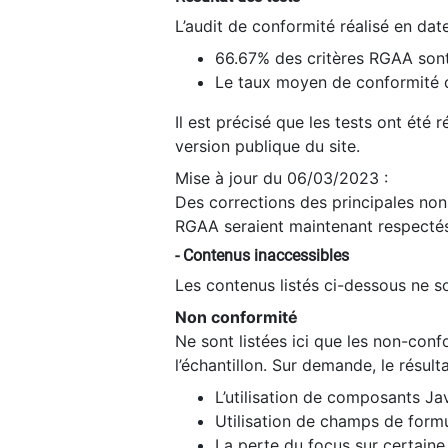
L’audit de conformité réalisé en da
66.67% des critères RGAA sont
Le taux moyen de conformité du
Il est précisé que les tests ont été
version publique du site.
Mise à jour du 06/03/2023 :
Des corrections des principales non-
RGAA seraient maintenant respectés
- Contenus inaccessibles
Les contenus listés ci-dessous ne so
Non conformité
Ne sont listées ici que les non-con
l’échantillon. Sur demande, le résult
L’utilisation de composants Ja
Utilisation de champs de formu
La perte du focus sur certain