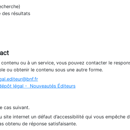
recherche)
e des résultats
tact
n contenu ou à un service, vous pouvez contacter le respons
ble ou obtenir le contenu sous une autre forme.
al.editeur@bnf.fr
dépôt légal - Nouveautés Éditeurs
e cas suivant.
 site internet un défaut d’accessibilité qui vous empêche 
as obtenu de réponse satisfaisante.