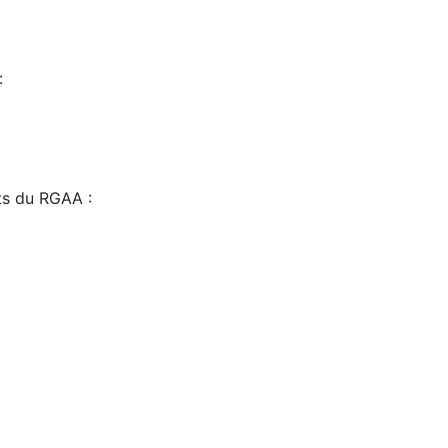
:
sts du RGAA :