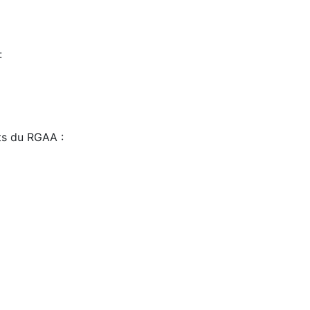
:
sts du RGAA :