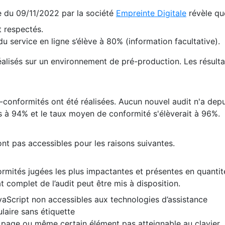
te du 09/11/2022 par la société
Empreinte Digitale
révèle qu
 respectés.
 service en ligne s’élève à 80% (information facultative).
 réalisés sur un environnement de pré-production. Les résulta
conformités ont été réalisées. Aucun nouvel audit n'a depui
 à 94% et le taux moyen de conformité s'élèverait à 96%.
nt pas accessibles pour les raisons suivantes.
formités jugées les plus impactantes et présentes en quanti
at complet de l’audit peut être mis à disposition.
vaScript non accessibles aux technologies d’assistance
laire sans étiquette
e page ou même certain élément pas atteignable au clavier