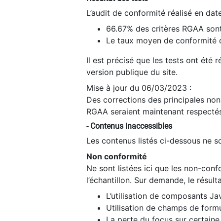
L’audit de conformité réalisé en da
66.67% des critères RGAA sont
Le taux moyen de conformité du
Il est précisé que les tests ont été
version publique du site.
Mise à jour du 06/03/2023 :
Des corrections des principales non-
RGAA seraient maintenant respectés
- Contenus inaccessibles
Les contenus listés ci-dessous ne so
Non conformité
Ne sont listées ici que les non-con
l’échantillon. Sur demande, le résult
L’utilisation de composants Ja
Utilisation de champs de formu
La perte du focus sur certain