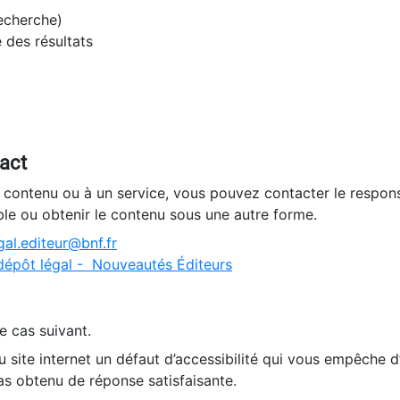
recherche)
e des résultats
tact
n contenu ou à un service, vous pouvez contacter le respons
ble ou obtenir le contenu sous une autre forme.
al.editeur@bnf.fr
dépôt légal - Nouveautés Éditeurs
e cas suivant.
 site internet un défaut d’accessibilité qui vous empêche 
as obtenu de réponse satisfaisante.