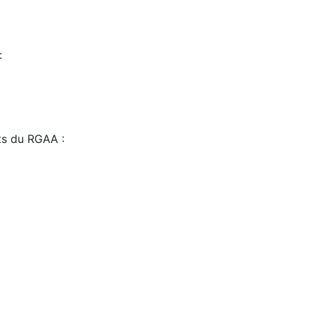
:
sts du RGAA :