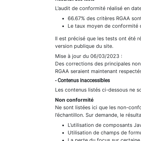
L’audit de conformité réalisé en da
66.67% des critères RGAA sont
Le taux moyen de conformité du
Il est précisé que les tests ont été
version publique du site.
Mise à jour du 06/03/2023 :
Des corrections des principales non-
RGAA seraient maintenant respectés
- Contenus inaccessibles
Les contenus listés ci-dessous ne so
Non conformité
Ne sont listées ici que les non-con
l’échantillon. Sur demande, le résult
L’utilisation de composants Ja
Utilisation de champs de formu
La perte du focus sur certain