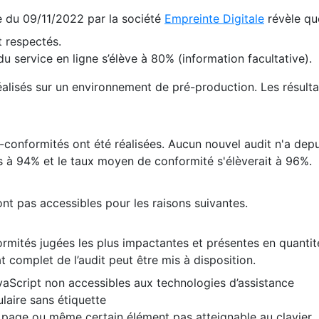
te du 09/11/2022 par la société
Empreinte Digitale
révèle qu
 respectés.
 service en ligne s’élève à 80% (information facultative).
 réalisés sur un environnement de pré-production. Les résulta
conformités ont été réalisées. Aucun nouvel audit n'a depui
 à 94% et le taux moyen de conformité s'élèverait à 96%.
nt pas accessibles pour les raisons suivantes.
formités jugées les plus impactantes et présentes en quanti
at complet de l’audit peut être mis à disposition.
vaScript non accessibles aux technologies d’assistance
laire sans étiquette
e page ou même certain élément pas atteignable au clavier