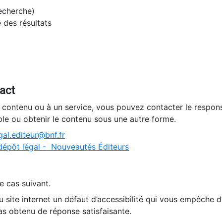
recherche)
e des résultats
tact
n contenu ou à un service, vous pouvez contacter le respons
ble ou obtenir le contenu sous une autre forme.
al.editeur@bnf.fr
dépôt légal - Nouveautés Éditeurs
e cas suivant.
 site internet un défaut d’accessibilité qui vous empêche 
as obtenu de réponse satisfaisante.