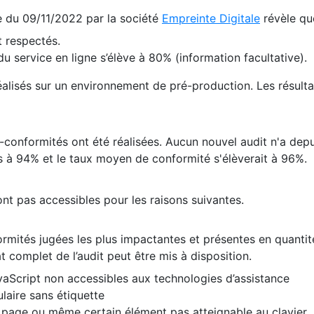
te du 09/11/2022 par la société
Empreinte Digitale
révèle qu
 respectés.
 service en ligne s’élève à 80% (information facultative).
 réalisés sur un environnement de pré-production. Les résulta
conformités ont été réalisées. Aucun nouvel audit n'a depui
 à 94% et le taux moyen de conformité s'élèverait à 96%.
nt pas accessibles pour les raisons suivantes.
formités jugées les plus impactantes et présentes en quanti
at complet de l’audit peut être mis à disposition.
vaScript non accessibles aux technologies d’assistance
laire sans étiquette
e page ou même certain élément pas atteignable au clavier