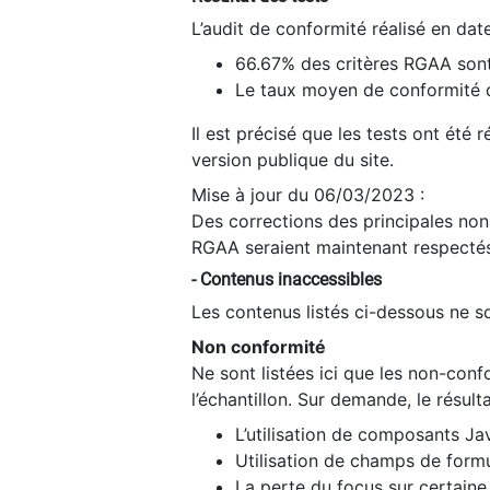
L’audit de conformité réalisé en da
66.67% des critères RGAA sont
Le taux moyen de conformité du
Il est précisé que les tests ont été
version publique du site.
Mise à jour du 06/03/2023 :
Des corrections des principales non-
RGAA seraient maintenant respectés
- Contenus inaccessibles
Les contenus listés ci-dessous ne so
Non conformité
Ne sont listées ici que les non-con
l’échantillon. Sur demande, le résult
L’utilisation de composants Ja
Utilisation de champs de formu
La perte du focus sur certain