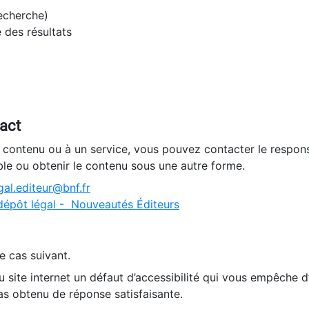
recherche)
e des résultats
tact
n contenu ou à un service, vous pouvez contacter le respons
ble ou obtenir le contenu sous une autre forme.
al.editeur@bnf.fr
dépôt légal - Nouveautés Éditeurs
e cas suivant.
 site internet un défaut d’accessibilité qui vous empêche 
as obtenu de réponse satisfaisante.