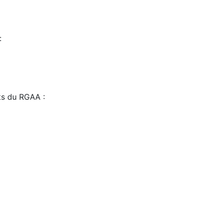
:
sts du RGAA :