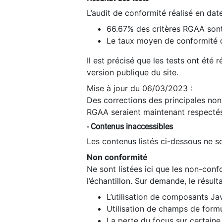
L’audit de conformité réalisé en da
66.67% des critères RGAA sont
Le taux moyen de conformité du
Il est précisé que les tests ont été
version publique du site.
Mise à jour du 06/03/2023 :
Des corrections des principales non-
RGAA seraient maintenant respectés
- Contenus inaccessibles
Les contenus listés ci-dessous ne so
Non conformité
Ne sont listées ici que les non-con
l’échantillon. Sur demande, le résult
L’utilisation de composants Ja
Utilisation de champs de formu
La perte du focus sur certain