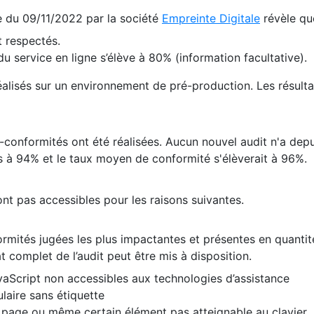
te du 09/11/2022 par la société
Empreinte Digitale
révèle qu
 respectés.
 service en ligne s’élève à 80% (information facultative).
 réalisés sur un environnement de pré-production. Les résulta
conformités ont été réalisées. Aucun nouvel audit n'a depui
 à 94% et le taux moyen de conformité s'élèverait à 96%.
nt pas accessibles pour les raisons suivantes.
formités jugées les plus impactantes et présentes en quanti
at complet de l’audit peut être mis à disposition.
vaScript non accessibles aux technologies d’assistance
laire sans étiquette
e page ou même certain élément pas atteignable au clavier