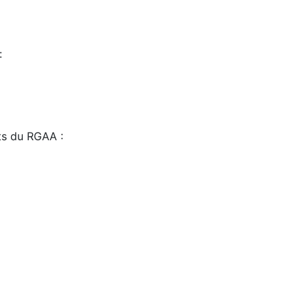
:
sts du RGAA :