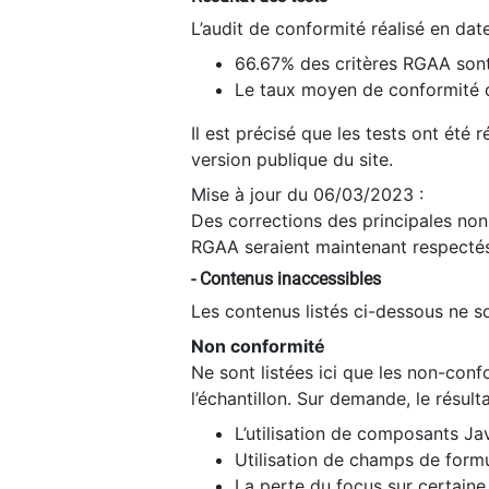
L’audit de conformité réalisé en da
66.67% des critères RGAA sont
Le taux moyen de conformité du
Il est précisé que les tests ont été
version publique du site.
Mise à jour du 06/03/2023 :
Des corrections des principales non-
RGAA seraient maintenant respectés
- Contenus inaccessibles
Les contenus listés ci-dessous ne so
Non conformité
Ne sont listées ici que les non-con
l’échantillon. Sur demande, le résult
L’utilisation de composants Ja
Utilisation de champs de formu
La perte du focus sur certain