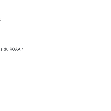
:
sts du RGAA :