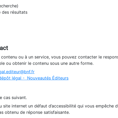
recherche)
e des résultats
tact
n contenu ou à un service, vous pouvez contacter le respons
ble ou obtenir le contenu sous une autre forme.
al.editeur@bnf.fr
dépôt légal - Nouveautés Éditeurs
e cas suivant.
 site internet un défaut d’accessibilité qui vous empêche 
as obtenu de réponse satisfaisante.