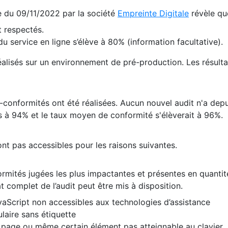
te du 09/11/2022 par la société
Empreinte Digitale
révèle qu
 respectés.
 service en ligne s’élève à 80% (information facultative).
 réalisés sur un environnement de pré-production. Les résulta
conformités ont été réalisées. Aucun nouvel audit n'a depui
 à 94% et le taux moyen de conformité s'élèverait à 96%.
nt pas accessibles pour les raisons suivantes.
formités jugées les plus impactantes et présentes en quanti
at complet de l’audit peut être mis à disposition.
vaScript non accessibles aux technologies d’assistance
laire sans étiquette
e page ou même certain élément pas atteignable au clavier