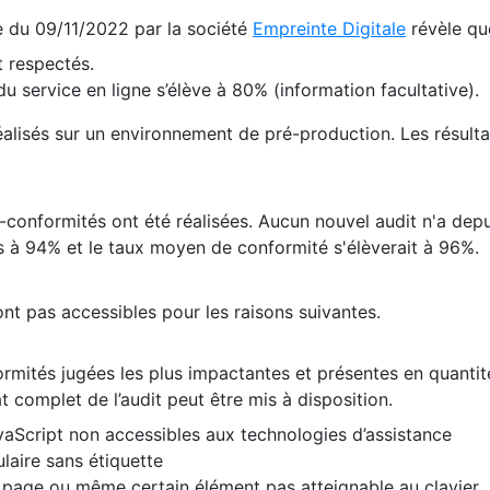
te du 09/11/2022 par la société
Empreinte Digitale
révèle qu
 respectés.
 service en ligne s’élève à 80% (information facultative).
 réalisés sur un environnement de pré-production. Les résulta
conformités ont été réalisées. Aucun nouvel audit n'a depui
 à 94% et le taux moyen de conformité s'élèverait à 96%.
nt pas accessibles pour les raisons suivantes.
formités jugées les plus impactantes et présentes en quanti
at complet de l’audit peut être mis à disposition.
vaScript non accessibles aux technologies d’assistance
laire sans étiquette
e page ou même certain élément pas atteignable au clavier