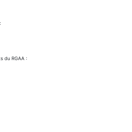
:
sts du RGAA :