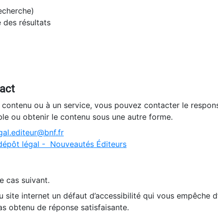
recherche)
e des résultats
tact
n contenu ou à un service, vous pouvez contacter le respons
ble ou obtenir le contenu sous une autre forme.
al.editeur@bnf.fr
dépôt légal - Nouveautés Éditeurs
e cas suivant.
 site internet un défaut d’accessibilité qui vous empêche 
as obtenu de réponse satisfaisante.