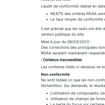
L’audit de conformité réalisé en da
66.67% des critères RGAA sont
Le taux moyen de conformité du
Il est précisé que les tests ont été
version publique du site.
Mise à jour du 06/03/2023 :
Des corrections des principales non-
RGAA seraient maintenant respectés
- Contenus inaccessibles
Les contenus listés ci-dessous ne so
Non conformité
Ne sont listées ici que les non-con
l’échantillon. Sur demande, le résult
L’utilisation de composants Ja
Utilisation de champs de formu
La perte du focus sur certain