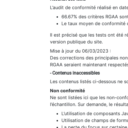
L’audit de conformité réalisé en da
66.67% des critères RGAA sont
Le taux moyen de conformité du
Il est précisé que les tests ont été
version publique du site.
Mise à jour du 06/03/2023 :
Des corrections des principales non-
RGAA seraient maintenant respectés
- Contenus inaccessibles
Les contenus listés ci-dessous ne so
Non conformité
Ne sont listées ici que les non-con
l’échantillon. Sur demande, le résult
L’utilisation de composants Ja
Utilisation de champs de formu
La perte du focus sur certain