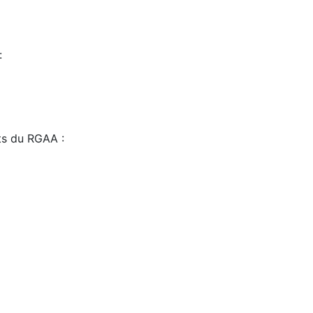
:
sts du RGAA :