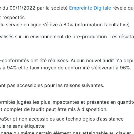
te du 09/11/2022 par la société
Empreinte Digitale
révèle qu
 respectés.
 service en ligne s’élève à 80% (information facultative).
 réalisés sur un environnement de pré-production. Les résulta
conformités ont été réalisées. Aucun nouvel audit n'a depui
 à 94% et le taux moyen de conformité s'élèverait à 96%.
nt pas accessibles pour les raisons suivantes.
formités jugées les plus impactantes et présentes en quanti
at complet de l’audit peut être mis à disposition.
vaScript non accessibles aux technologies d’assistance
laire sans étiquette
e page ou même certain élément pas atteignable au clavier