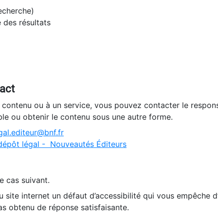
recherche)
e des résultats
tact
n contenu ou à un service, vous pouvez contacter le respons
ble ou obtenir le contenu sous une autre forme.
al.editeur@bnf.fr
dépôt légal - Nouveautés Éditeurs
e cas suivant.
 site internet un défaut d’accessibilité qui vous empêche 
as obtenu de réponse satisfaisante.