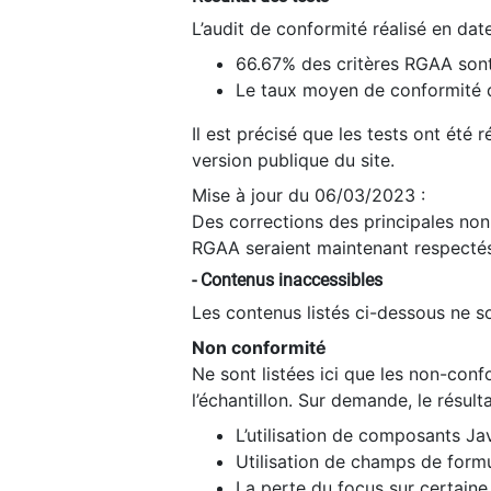
L’audit de conformité réalisé en da
66.67% des critères RGAA sont
Le taux moyen de conformité du
Il est précisé que les tests ont été
version publique du site.
Mise à jour du 06/03/2023 :
Des corrections des principales non-
RGAA seraient maintenant respectés
- Contenus inaccessibles
Les contenus listés ci-dessous ne so
Non conformité
Ne sont listées ici que les non-con
l’échantillon. Sur demande, le résult
L’utilisation de composants Ja
Utilisation de champs de formu
La perte du focus sur certain