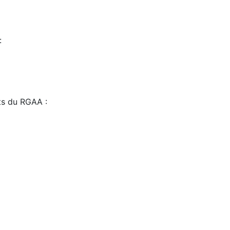
:
sts du RGAA :