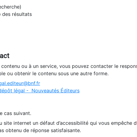
recherche)
e des résultats
tact
n contenu ou à un service, vous pouvez contacter le respons
ble ou obtenir le contenu sous une autre forme.
al.editeur@bnf.fr
dépôt légal - Nouveautés Éditeurs
e cas suivant.
 site internet un défaut d’accessibilité qui vous empêche 
as obtenu de réponse satisfaisante.