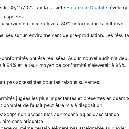
te du 09/11/2022 par la société
Empreinte Digitale
révèle qu
 respectés.
 service en ligne s’élève à 80% (information facultative).
 réalisés sur un environnement de pré-production. Les résulta
conformités ont été réalisées. Aucun nouvel audit n'a depui
 à 94% et le taux moyen de conformité s'élèverait à 96%.
nt pas accessibles pour les raisons suivantes.
formités jugées les plus impactantes et présentes en quanti
at complet de l’audit peut être mis à disposition.
vaScript non accessibles aux technologies d’assistance
laire sans étiquette
e page ou même certain élément pas atteignable au clavier