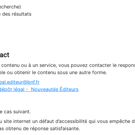
recherche)
e des résultats
tact
n contenu ou à un service, vous pouvez contacter le respons
ble ou obtenir le contenu sous une autre forme.
al.editeur@bnf.fr
dépôt légal - Nouveautés Éditeurs
e cas suivant.
 site internet un défaut d’accessibilité qui vous empêche 
as obtenu de réponse satisfaisante.