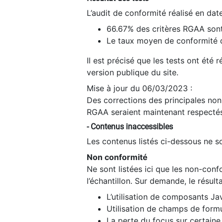
L’audit de conformité réalisé en da
66.67% des critères RGAA sont
Le taux moyen de conformité du
Il est précisé que les tests ont été
version publique du site.
Mise à jour du 06/03/2023 :
Des corrections des principales non-
RGAA seraient maintenant respectés
- Contenus inaccessibles
Les contenus listés ci-dessous ne so
Non conformité
Ne sont listées ici que les non-con
l’échantillon. Sur demande, le résult
L’utilisation de composants Ja
Utilisation de champs de formu
La perte du focus sur certain