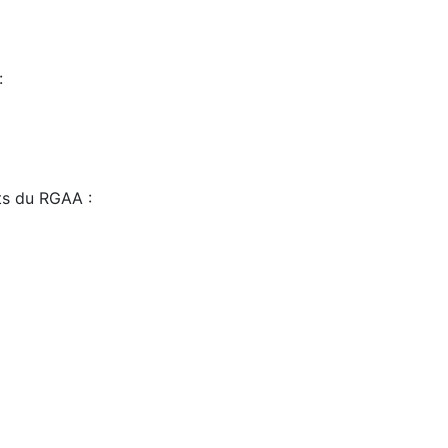
:
sts du RGAA :