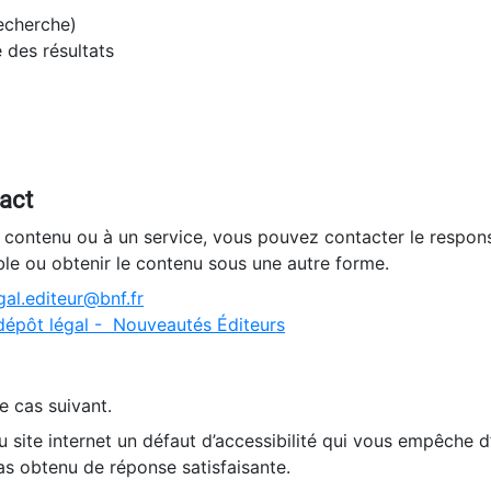
recherche)
e des résultats
tact
n contenu ou à un service, vous pouvez contacter le respons
ble ou obtenir le contenu sous une autre forme.
al.editeur@bnf.fr
dépôt légal - Nouveautés Éditeurs
e cas suivant.
 site internet un défaut d’accessibilité qui vous empêche 
as obtenu de réponse satisfaisante.