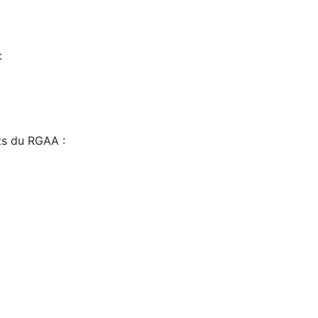
:
sts du RGAA :