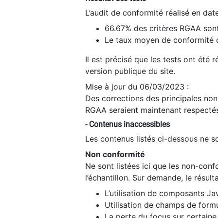
L’audit de conformité réalisé en da
66.67% des critères RGAA sont
Le taux moyen de conformité du
Il est précisé que les tests ont été
version publique du site.
Mise à jour du 06/03/2023 :
Des corrections des principales non-
RGAA seraient maintenant respectés
- Contenus inaccessibles
Les contenus listés ci-dessous ne so
Non conformité
Ne sont listées ici que les non-con
l’échantillon. Sur demande, le résult
L’utilisation de composants Ja
Utilisation de champs de formu
La perte du focus sur certain