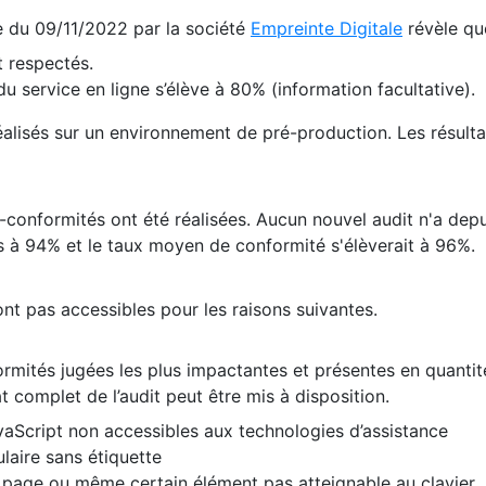
te du 09/11/2022 par la société
Empreinte Digitale
révèle qu
 respectés.
 service en ligne s’élève à 80% (information facultative).
 réalisés sur un environnement de pré-production. Les résulta
conformités ont été réalisées. Aucun nouvel audit n'a depui
 à 94% et le taux moyen de conformité s'élèverait à 96%.
nt pas accessibles pour les raisons suivantes.
formités jugées les plus impactantes et présentes en quanti
at complet de l’audit peut être mis à disposition.
vaScript non accessibles aux technologies d’assistance
laire sans étiquette
e page ou même certain élément pas atteignable au clavier