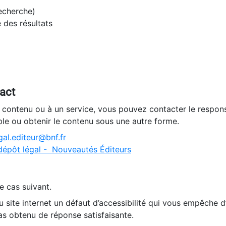
recherche)
e des résultats
tact
n contenu ou à un service, vous pouvez contacter le respons
ble ou obtenir le contenu sous une autre forme.
al.editeur@bnf.fr
dépôt légal - Nouveautés Éditeurs
e cas suivant.
 site internet un défaut d’accessibilité qui vous empêche 
as obtenu de réponse satisfaisante.