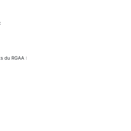
:
sts du RGAA :