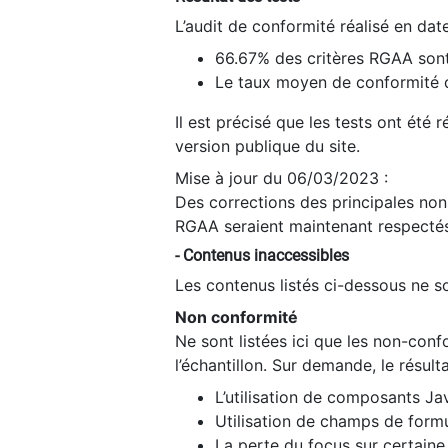
L’audit de conformité réalisé en da
66.67% des critères RGAA sont
Le taux moyen de conformité du
Il est précisé que les tests ont été
version publique du site.
Mise à jour du 06/03/2023 :
Des corrections des principales non-
RGAA seraient maintenant respectés
- Contenus inaccessibles
Les contenus listés ci-dessous ne so
Non conformité
Ne sont listées ici que les non-con
l’échantillon. Sur demande, le résult
L’utilisation de composants Ja
Utilisation de champs de formu
La perte du focus sur certain