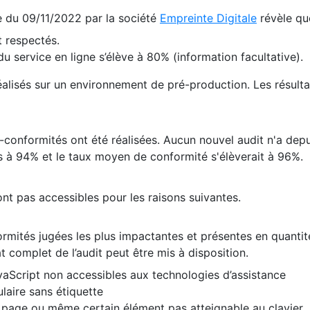
te du 09/11/2022 par la société
Empreinte Digitale
révèle qu
 respectés.
 service en ligne s’élève à 80% (information facultative).
 réalisés sur un environnement de pré-production. Les résulta
conformités ont été réalisées. Aucun nouvel audit n'a depui
 à 94% et le taux moyen de conformité s'élèverait à 96%.
nt pas accessibles pour les raisons suivantes.
formités jugées les plus impactantes et présentes en quanti
at complet de l’audit peut être mis à disposition.
vaScript non accessibles aux technologies d’assistance
laire sans étiquette
e page ou même certain élément pas atteignable au clavier