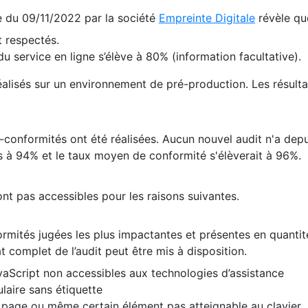
te du 09/11/2022 par la société
Empreinte Digitale
révèle qu
 respectés.
 service en ligne s’élève à 80% (information facultative).
 réalisés sur un environnement de pré-production. Les résulta
conformités ont été réalisées. Aucun nouvel audit n'a depui
 à 94% et le taux moyen de conformité s'élèverait à 96%.
nt pas accessibles pour les raisons suivantes.
formités jugées les plus impactantes et présentes en quanti
at complet de l’audit peut être mis à disposition.
vaScript non accessibles aux technologies d’assistance
laire sans étiquette
e page ou même certain élément pas atteignable au clavier