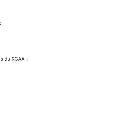
:
sts du RGAA :