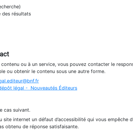
recherche)
e des résultats
tact
n contenu ou à un service, vous pouvez contacter le respons
ble ou obtenir le contenu sous une autre forme.
al.editeur@bnf.fr
dépôt légal - Nouveautés Éditeurs
e cas suivant.
 site internet un défaut d’accessibilité qui vous empêche 
as obtenu de réponse satisfaisante.