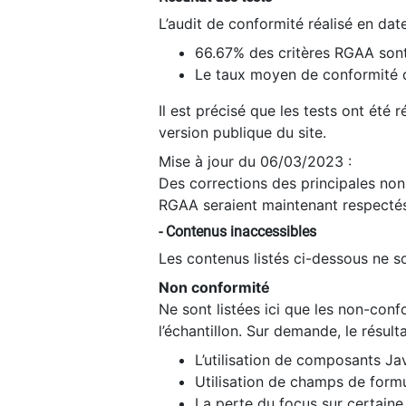
L’audit de conformité réalisé en da
66.67% des critères RGAA sont
Le taux moyen de conformité du
Il est précisé que les tests ont été
version publique du site.
Mise à jour du 06/03/2023 :
Des corrections des principales non-
RGAA seraient maintenant respectés
- Contenus inaccessibles
Les contenus listés ci-dessous ne so
Non conformité
Ne sont listées ici que les non-con
l’échantillon. Sur demande, le résult
L’utilisation de composants Ja
Utilisation de champs de formu
La perte du focus sur certain