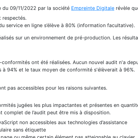
te du 09/11/2022 par la société
Empreinte Digitale
révèle qu
 respectés.
 service en ligne s’élève à 80% (information facultative).
 réalisés sur un environnement de pré-production. Les résulta
conformités ont été réalisées. Aucun nouvel audit n'a depui
 à 94% et le taux moyen de conformité s'élèverait à 96%.
nt pas accessibles pour les raisons suivantes.
formités jugées les plus impactantes et présentes en quanti
at complet de l’audit peut être mis à disposition.
vaScript non accessibles aux technologies d’assistance
laire sans étiquette
e page ou même certain élément pas atteignable au clavier