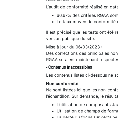
L’audit de conformité réalisé en da
66.67% des critères RGAA sont
Le taux moyen de conformité du
Il est précisé que les tests ont été
version publique du site.
Mise à jour du 06/03/2023 :
Des corrections des principales non-
RGAA seraient maintenant respectés
- Contenus inaccessibles
Les contenus listés ci-dessous ne so
Non conformité
Ne sont listées ici que les non-con
l’échantillon. Sur demande, le résult
L’utilisation de composants Ja
Utilisation de champs de formu
La perte du focus sur certain