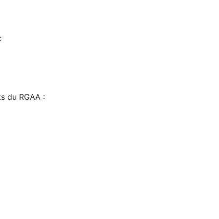
:
sts du RGAA :