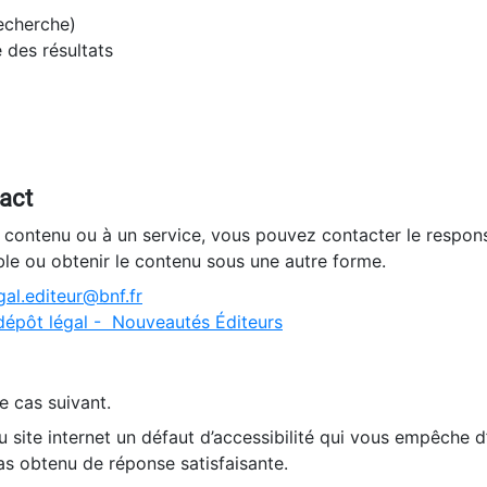
recherche)
e des résultats
tact
n contenu ou à un service, vous pouvez contacter le respons
ble ou obtenir le contenu sous une autre forme.
al.editeur@bnf.fr
dépôt légal - Nouveautés Éditeurs
e cas suivant.
 site internet un défaut d’accessibilité qui vous empêche 
as obtenu de réponse satisfaisante.