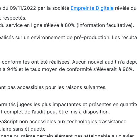
te du 09/11/2022 par la société
Empreinte Digitale
révèle qu
 respectés.
 service en ligne s’élève à 80% (information facultative).
 réalisés sur un environnement de pré-production. Les résulta
conformités ont été réalisées. Aucun nouvel audit n'a depui
 à 94% et le taux moyen de conformité s'élèverait à 96%.
nt pas accessibles pour les raisons suivantes.
formités jugées les plus impactantes et présentes en quanti
at complet de l’audit peut être mis à disposition.
vaScript non accessibles aux technologies d’assistance
laire sans étiquette
e page ou même certain élément pas atteignable au clavier