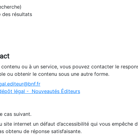
recherche)
e des résultats
tact
n contenu ou à un service, vous pouvez contacter le respons
ble ou obtenir le contenu sous une autre forme.
al.editeur@bnf.fr
dépôt légal - Nouveautés Éditeurs
e cas suivant.
 site internet un défaut d’accessibilité qui vous empêche 
as obtenu de réponse satisfaisante.