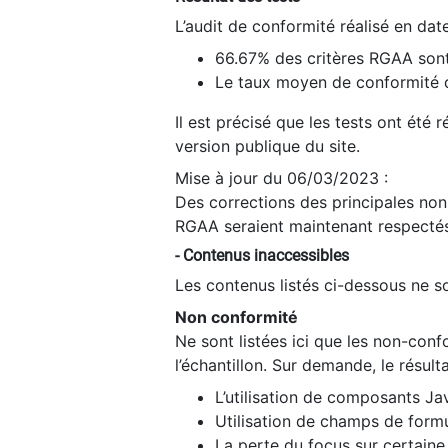
L’audit de conformité réalisé en da
66.67% des critères RGAA sont
Le taux moyen de conformité du
Il est précisé que les tests ont été
version publique du site.
Mise à jour du 06/03/2023 :
Des corrections des principales non-
RGAA seraient maintenant respectés
- Contenus inaccessibles
Les contenus listés ci-dessous ne so
Non conformité
Ne sont listées ici que les non-con
l’échantillon. Sur demande, le résult
L’utilisation de composants Ja
Utilisation de champs de formu
La perte du focus sur certain