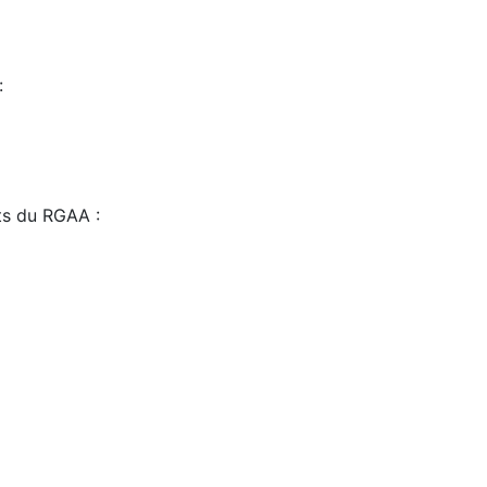
:
sts du RGAA :