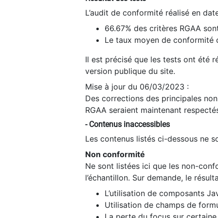
L’audit de conformité réalisé en da
66.67% des critères RGAA sont
Le taux moyen de conformité du
Il est précisé que les tests ont été
version publique du site.
Mise à jour du 06/03/2023 :
Des corrections des principales non-
RGAA seraient maintenant respectés
- Contenus inaccessibles
Les contenus listés ci-dessous ne so
Non conformité
Ne sont listées ici que les non-con
l’échantillon. Sur demande, le résult
L’utilisation de composants Ja
Utilisation de champs de formu
La perte du focus sur certain