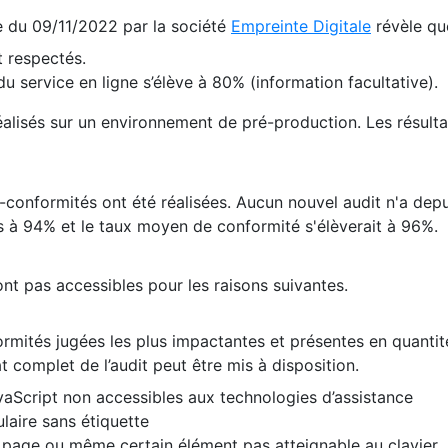
te du 09/11/2022 par la société
Empreinte Digitale
révèle qu
 respectés.
 service en ligne s’élève à 80% (information facultative).
 réalisés sur un environnement de pré-production. Les résulta
conformités ont été réalisées. Aucun nouvel audit n'a depui
 à 94% et le taux moyen de conformité s'élèverait à 96%.
nt pas accessibles pour les raisons suivantes.
formités jugées les plus impactantes et présentes en quanti
at complet de l’audit peut être mis à disposition.
vaScript non accessibles aux technologies d’assistance
laire sans étiquette
e page ou même certain élément pas atteignable au clavier