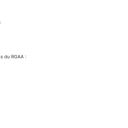
:
sts du RGAA :