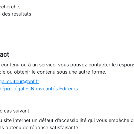
recherche)
e des résultats
tact
n contenu ou à un service, vous pouvez contacter le respons
ble ou obtenir le contenu sous une autre forme.
al.editeur@bnf.fr
dépôt légal - Nouveautés Éditeurs
e cas suivant.
 site internet un défaut d’accessibilité qui vous empêche 
as obtenu de réponse satisfaisante.