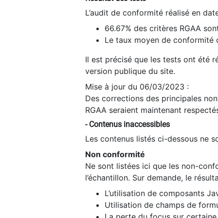
L’audit de conformité réalisé en da
66.67% des critères RGAA sont
Le taux moyen de conformité du
Il est précisé que les tests ont été
version publique du site.
Mise à jour du 06/03/2023 :
Des corrections des principales non-
RGAA seraient maintenant respectés
- Contenus inaccessibles
Les contenus listés ci-dessous ne so
Non conformité
Ne sont listées ici que les non-con
l’échantillon. Sur demande, le résult
L’utilisation de composants Ja
Utilisation de champs de formu
La perte du focus sur certain