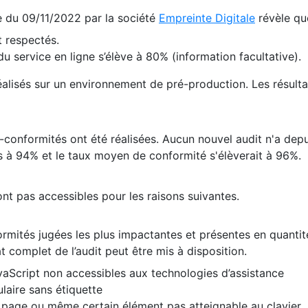
te du 09/11/2022 par la société
Empreinte Digitale
révèle qu
 respectés.
 service en ligne s’élève à 80% (information facultative).
 réalisés sur un environnement de pré-production. Les résulta
conformités ont été réalisées. Aucun nouvel audit n'a depui
 à 94% et le taux moyen de conformité s'élèverait à 96%.
nt pas accessibles pour les raisons suivantes.
formités jugées les plus impactantes et présentes en quanti
at complet de l’audit peut être mis à disposition.
vaScript non accessibles aux technologies d’assistance
laire sans étiquette
e page ou même certain élément pas atteignable au clavier