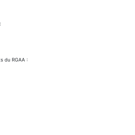
:
sts du RGAA :