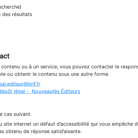
recherche)
e des résultats
tact
n contenu ou à un service, vous pouvez contacter le respons
ble ou obtenir le contenu sous une autre forme.
al.editeur@bnf.fr
dépôt légal - Nouveautés Éditeurs
e cas suivant.
 site internet un défaut d’accessibilité qui vous empêche 
as obtenu de réponse satisfaisante.