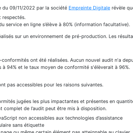
te du 09/11/2022 par la société
Empreinte Digitale
révèle qu
 respectés.
 service en ligne s’élève à 80% (information facultative).
 réalisés sur un environnement de pré-production. Les résulta
conformités ont été réalisées. Aucun nouvel audit n'a depui
 à 94% et le taux moyen de conformité s'élèverait à 96%.
nt pas accessibles pour les raisons suivantes.
formités jugées les plus impactantes et présentes en quanti
at complet de l’audit peut être mis à disposition.
vaScript non accessibles aux technologies d’assistance
laire sans étiquette
e page ou même certain élément pas atteignable au clavier