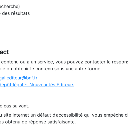
recherche)
e des résultats
tact
n contenu ou à un service, vous pouvez contacter le respons
ble ou obtenir le contenu sous une autre forme.
al.editeur@bnf.fr
dépôt légal - Nouveautés Éditeurs
e cas suivant.
 site internet un défaut d’accessibilité qui vous empêche 
as obtenu de réponse satisfaisante.