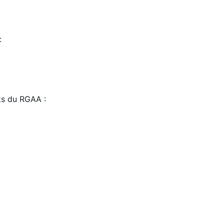
:
sts du RGAA :