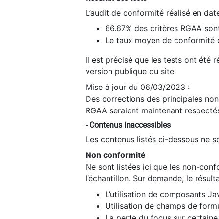
L’audit de conformité réalisé en da
66.67% des critères RGAA sont
Le taux moyen de conformité du
Il est précisé que les tests ont été
version publique du site.
Mise à jour du 06/03/2023 :
Des corrections des principales non-
RGAA seraient maintenant respectés
- Contenus inaccessibles
Les contenus listés ci-dessous ne so
Non conformité
Ne sont listées ici que les non-con
l’échantillon. Sur demande, le résult
L’utilisation de composants Ja
Utilisation de champs de formu
La perte du focus sur certain