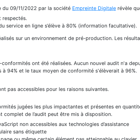
te du 09/11/2022 par la société
Empreinte Digitale
révèle qu
 respectés.
 service en ligne s’élève à 80% (information facultative).
 réalisés sur un environnement de pré-production. Les résulta
conformités ont été réalisées. Aucun nouvel audit n'a depui
 à 94% et le taux moyen de conformité s'élèverait à 96%.
nt pas accessibles pour les raisons suivantes.
formités jugées les plus impactantes et présentes en quanti
at complet de l’audit peut être mis à disposition.
vaScript non accessibles aux technologies d’assistance
laire sans étiquette
e page ou même certain élément pas atteignable au clavier