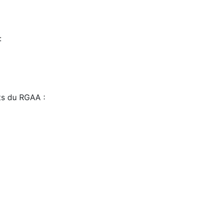
:
sts du RGAA :