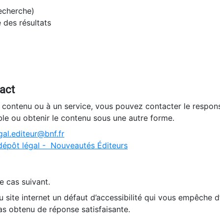
recherche)
e des résultats
tact
n contenu ou à un service, vous pouvez contacter le respons
ble ou obtenir le contenu sous une autre forme.
al.editeur@bnf.fr
dépôt légal - Nouveautés Éditeurs
e cas suivant.
 site internet un défaut d’accessibilité qui vous empêche 
as obtenu de réponse satisfaisante.