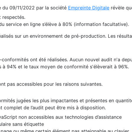
te du 09/11/2022 par la société
Empreinte Digitale
révèle qu
 respectés.
 service en ligne s’élève à 80% (information facultative).
 réalisés sur un environnement de pré-production. Les résulta
conformités ont été réalisées. Aucun nouvel audit n'a depui
 à 94% et le taux moyen de conformité s'élèverait à 96%.
nt pas accessibles pour les raisons suivantes.
formités jugées les plus impactantes et présentes en quanti
at complet de l’audit peut être mis à disposition.
vaScript non accessibles aux technologies d’assistance
laire sans étiquette
e page ou même certain élément pas atteignable au clavier