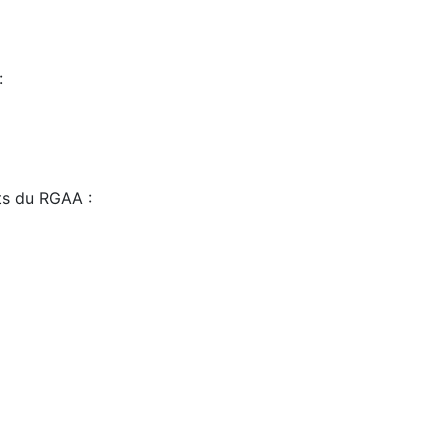
:
sts du RGAA :