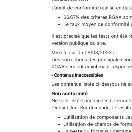
L’audit de conformité réalisé en da
66.67% des critères RGAA sont
Le taux moyen de conformité du
Il est précisé que les tests ont été
version publique du site.
Mise à jour du 06/03/2023 :
Des corrections des principales non-
RGAA seraient maintenant respectés
- Contenus inaccessibles
Les contenus listés ci-dessous ne so
Non conformité
Ne sont listées ici que les non-con
l’échantillon. Sur demande, le résult
L’utilisation de composants Ja
Utilisation de champs de formu
La perte du focus sur certain