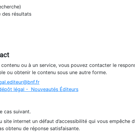
recherche)
e des résultats
tact
n contenu ou à un service, vous pouvez contacter le respons
ble ou obtenir le contenu sous une autre forme.
al.editeur@bnf.fr
dépôt légal - Nouveautés Éditeurs
e cas suivant.
 site internet un défaut d’accessibilité qui vous empêche 
as obtenu de réponse satisfaisante.