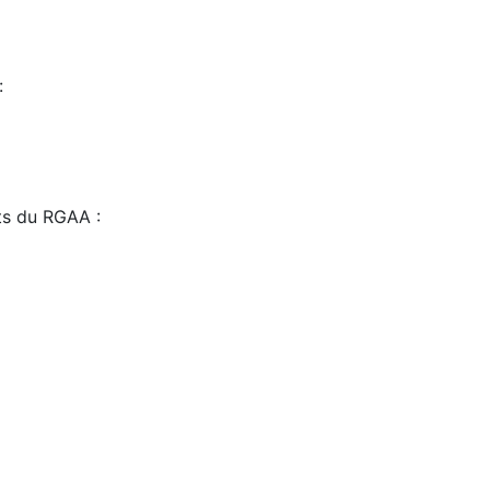
:
sts du RGAA :