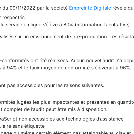
te du 09/11/2022 par la société
Empreinte Digitale
révèle qu
 respectés.
 service en ligne s’élève à 80% (information facultative).
 réalisés sur un environnement de pré-production. Les résulta
conformités ont été réalisées. Aucun nouvel audit n'a depui
 à 94% et le taux moyen de conformité s'élèverait à 96%.
nt pas accessibles pour les raisons suivantes.
formités jugées les plus impactantes et présentes en quanti
at complet de l’audit peut être mis à disposition.
vaScript non accessibles aux technologies d’assistance
laire sans étiquette
e page ou même certain élément pas atteignable au clavier