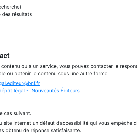
recherche)
e des résultats
tact
n contenu ou à un service, vous pouvez contacter le respons
ble ou obtenir le contenu sous une autre forme.
al.editeur@bnf.fr
dépôt légal - Nouveautés Éditeurs
e cas suivant.
 site internet un défaut d’accessibilité qui vous empêche 
as obtenu de réponse satisfaisante.