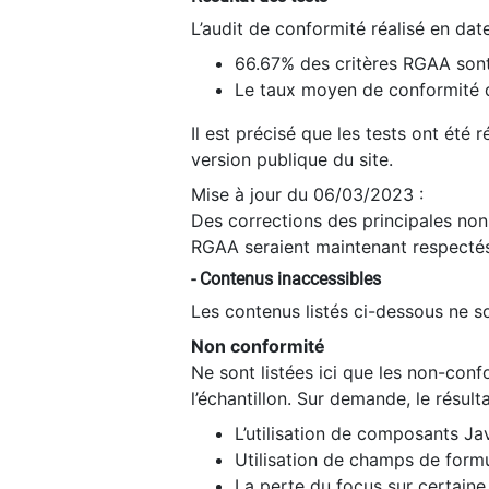
L’audit de conformité réalisé en da
66.67% des critères RGAA sont
Le taux moyen de conformité du
Il est précisé que les tests ont été
version publique du site.
Mise à jour du 06/03/2023 :
Des corrections des principales non-
RGAA seraient maintenant respectés
- Contenus inaccessibles
Les contenus listés ci-dessous ne so
Non conformité
Ne sont listées ici que les non-con
l’échantillon. Sur demande, le résult
L’utilisation de composants Ja
Utilisation de champs de formu
La perte du focus sur certain