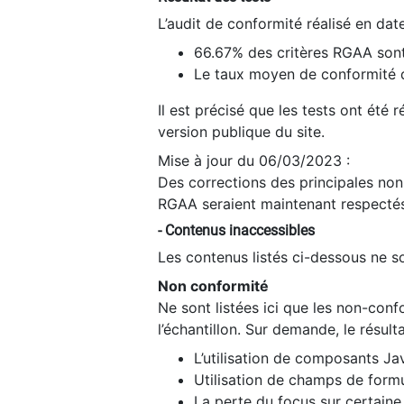
L’audit de conformité réalisé en da
66.67% des critères RGAA sont
Le taux moyen de conformité du
Il est précisé que les tests ont été
version publique du site.
Mise à jour du 06/03/2023 :
Des corrections des principales non-
RGAA seraient maintenant respectés
- Contenus inaccessibles
Les contenus listés ci-dessous ne so
Non conformité
Ne sont listées ici que les non-con
l’échantillon. Sur demande, le résult
L’utilisation de composants Ja
Utilisation de champs de formu
La perte du focus sur certain