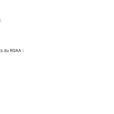
:
sts du RGAA :