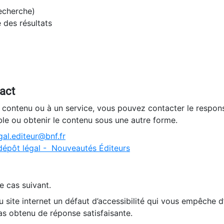
recherche)
e des résultats
tact
n contenu ou à un service, vous pouvez contacter le respons
ble ou obtenir le contenu sous une autre forme.
al.editeur@bnf.fr
dépôt légal - Nouveautés Éditeurs
e cas suivant.
 site internet un défaut d’accessibilité qui vous empêche 
as obtenu de réponse satisfaisante.