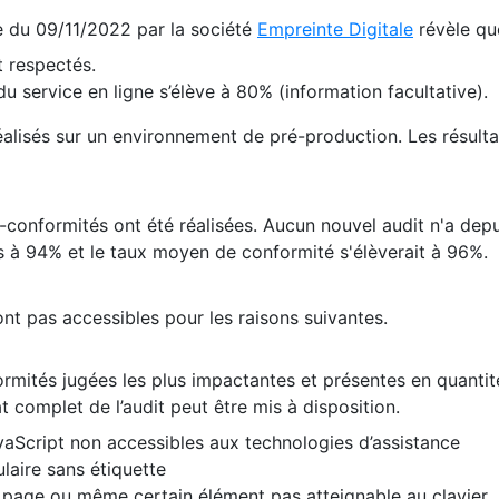
te du 09/11/2022 par la société
Empreinte Digitale
révèle qu
 respectés.
 service en ligne s’élève à 80% (information facultative).
 réalisés sur un environnement de pré-production. Les résulta
conformités ont été réalisées. Aucun nouvel audit n'a depui
 à 94% et le taux moyen de conformité s'élèverait à 96%.
nt pas accessibles pour les raisons suivantes.
formités jugées les plus impactantes et présentes en quanti
at complet de l’audit peut être mis à disposition.
vaScript non accessibles aux technologies d’assistance
laire sans étiquette
e page ou même certain élément pas atteignable au clavier