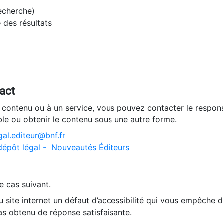
recherche)
e des résultats
tact
n contenu ou à un service, vous pouvez contacter le respons
ble ou obtenir le contenu sous une autre forme.
al.editeur@bnf.fr
dépôt légal - Nouveautés Éditeurs
e cas suivant.
 site internet un défaut d’accessibilité qui vous empêche 
as obtenu de réponse satisfaisante.