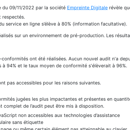
te du 09/11/2022 par la société
Empreinte Digitale
révèle qu
 respectés.
 service en ligne s’élève à 80% (information facultative).
 réalisés sur un environnement de pré-production. Les résulta
conformités ont été réalisées. Aucun nouvel audit n'a depui
 à 94% et le taux moyen de conformité s'élèverait à 96%.
nt pas accessibles pour les raisons suivantes.
formités jugées les plus impactantes et présentes en quanti
at complet de l’audit peut être mis à disposition.
vaScript non accessibles aux technologies d’assistance
laire sans étiquette
e page ou même certain élément pas atteignable au clavier