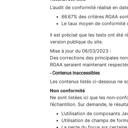
L’audit de conformité réalisé en da
66.67% des critères RGAA sont
Le taux moyen de conformité du
Il est précisé que les tests ont été
version publique du site.
Mise à jour du 06/03/2023 :
Des corrections des principales non-
RGAA seraient maintenant respectés
- Contenus inaccessibles
Les contenus listés ci-dessous ne so
Non conformité
Ne sont listées ici que les non-con
l’échantillon. Sur demande, le résult
L’utilisation de composants Ja
Utilisation de champs de formu
La perte du focus sur certain