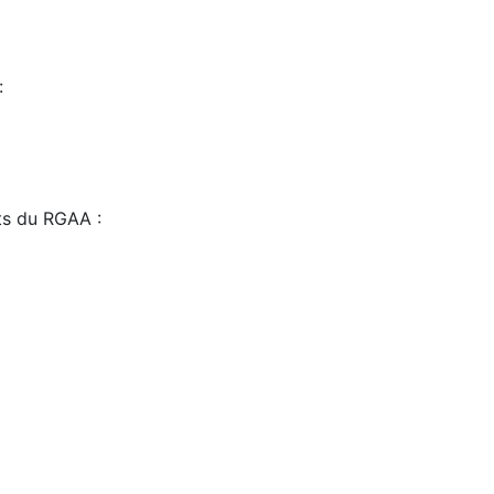
:
sts du RGAA :