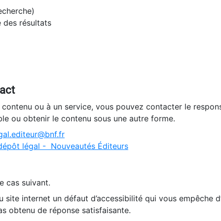
recherche)
e des résultats
tact
n contenu ou à un service, vous pouvez contacter le respons
ble ou obtenir le contenu sous une autre forme.
al.editeur@bnf.fr
dépôt légal - Nouveautés Éditeurs
e cas suivant.
 site internet un défaut d’accessibilité qui vous empêche 
as obtenu de réponse satisfaisante.