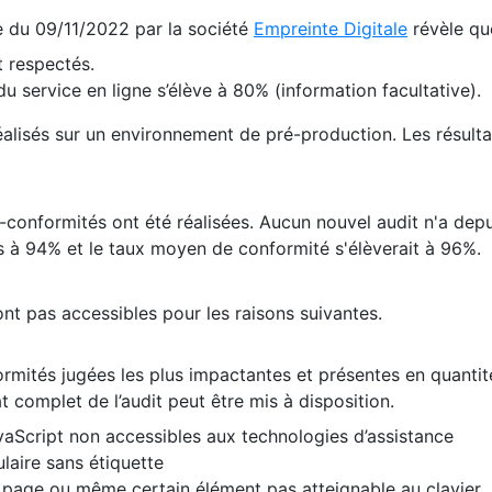
te du 09/11/2022 par la société
Empreinte Digitale
révèle qu
 respectés.
 service en ligne s’élève à 80% (information facultative).
 réalisés sur un environnement de pré-production. Les résulta
conformités ont été réalisées. Aucun nouvel audit n'a depui
 à 94% et le taux moyen de conformité s'élèverait à 96%.
nt pas accessibles pour les raisons suivantes.
formités jugées les plus impactantes et présentes en quanti
at complet de l’audit peut être mis à disposition.
vaScript non accessibles aux technologies d’assistance
laire sans étiquette
e page ou même certain élément pas atteignable au clavier