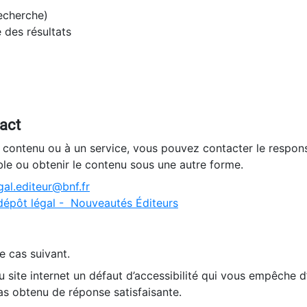
recherche)
e des résultats
tact
n contenu ou à un service, vous pouvez contacter le respons
ble ou obtenir le contenu sous une autre forme.
al.editeur@bnf.fr
dépôt légal - Nouveautés Éditeurs
e cas suivant.
 site internet un défaut d’accessibilité qui vous empêche 
as obtenu de réponse satisfaisante.