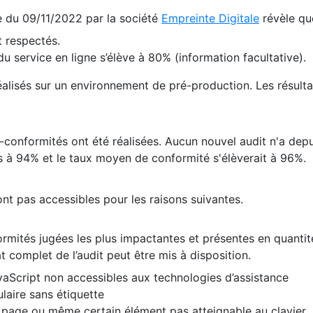
te du 09/11/2022 par la société
Empreinte Digitale
révèle qu
 respectés.
 service en ligne s’élève à 80% (information facultative).
 réalisés sur un environnement de pré-production. Les résulta
conformités ont été réalisées. Aucun nouvel audit n'a depui
 à 94% et le taux moyen de conformité s'élèverait à 96%.
nt pas accessibles pour les raisons suivantes.
formités jugées les plus impactantes et présentes en quanti
at complet de l’audit peut être mis à disposition.
vaScript non accessibles aux technologies d’assistance
laire sans étiquette
e page ou même certain élément pas atteignable au clavier