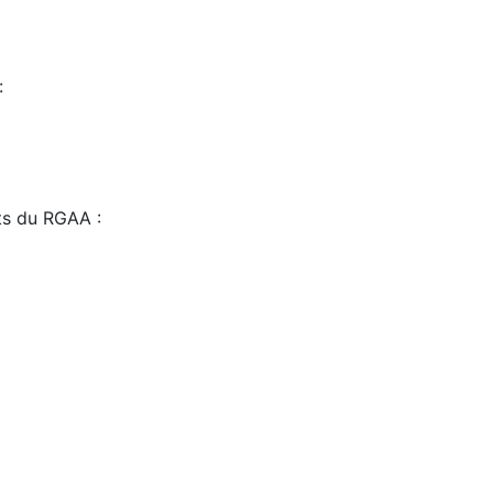
:
sts du RGAA :