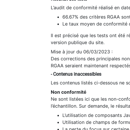
L’audit de conformité réalisé en da
66.67% des critères RGAA sont
Le taux moyen de conformité du
Il est précisé que les tests ont été
version publique du site.
Mise à jour du 06/03/2023 :
Des corrections des principales non-
RGAA seraient maintenant respectés
- Contenus inaccessibles
Les contenus listés ci-dessous ne so
Non conformité
Ne sont listées ici que les non-con
l’échantillon. Sur demande, le résult
L’utilisation de composants Ja
Utilisation de champs de formu
La perte du focus sur certain